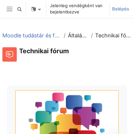
Tovább a fő tartalomhoz
Jelenleg vendégként van
Belépés
Keresési bemeneti adatok váltása
bejelentkezve
Oldalpanel
Moodle tudástár és fórum
Általános
Technikai fórum
Technikai fórum
Fórum
Beszélgetések RSS-hírei