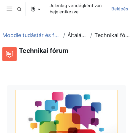
Tovább a fő tartalomhoz
Jelenleg vendégként van
Belépés
Keresési bemeneti adatok váltása
bejelentkezve
Oldalpanel
Moodle tudástár és fórum
Általános
Technikai fórum
Technikai fórum
Fórum
Beszélgetések RSS-hírei