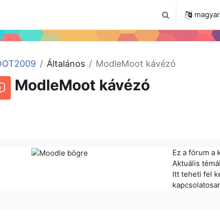
 2024
Tudástár
Regisztráció a portálon
magyar ‎
Keresési bemenet
OT2009
Általános
ModleMoot kávézó
ModleMoot kávézó
órum
Beszélgetések RSS-hírei
Ez a fórum a 
Aktuális témá
Itt teheti fel
kapcsolatosa