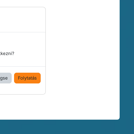
tkezni?
gse
Folytatás