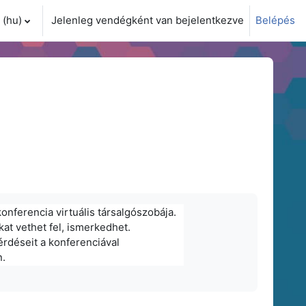
(hu)‎
Jelenleg vendégként van bejelentkezve
Belépés
i adatok váltása
konferencia virtuális társalgószobája.
kat vethet fel, ismerkedhet.
 kérdéseit a konferenciával
n.