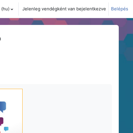
(hu)‎
Jelenleg vendégként van bejelentkezve
Belépés
i adatok váltása
m