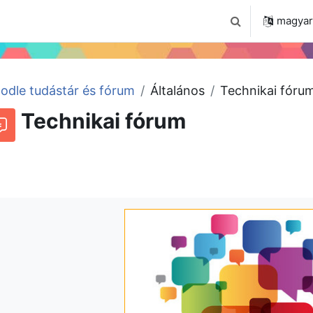
 2024
Tudástár
Regisztráció a portálon
magyar ‎
Keresési bemenet
odle tudástár és fórum
Általános
Technikai fóru
Technikai fórum
órum
Beszélgetések RSS-hírei