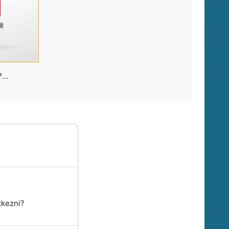
...
tkezni?