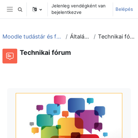
Tovább a fő tartalomhoz
Jelenleg vendégként van
Belépés
Keresési bemeneti adatok váltása
bejelentkezve
Oldalpanel
Moodle tudástár és fórum
Általános
Technikai fórum
Technikai fórum
Fórum
Beszélgetések RSS-hírei