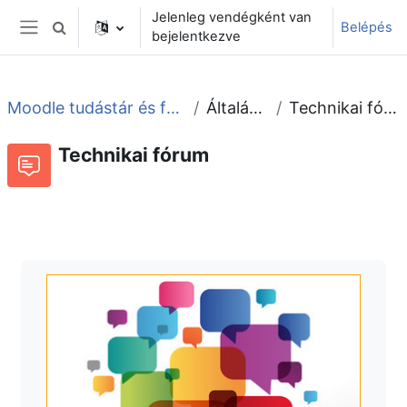
Tovább a fő tartalomhoz
Jelenleg vendégként van
Belépés
Keresési bemeneti adatok váltása
bejelentkezve
Oldalpanel
Moodle tudástár és fórum
Általános
Technikai fórum
Technikai fórum
Fórum
Beszélgetések RSS-hírei