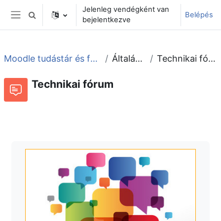
Tovább a fő tartalomhoz
Jelenleg vendégként van
Belépés
Keresési bemeneti adatok váltása
bejelentkezve
Oldalpanel
Moodle tudástár és fórum
Általános
Technikai fórum
Technikai fórum
Fórum
Beszélgetések RSS-hírei