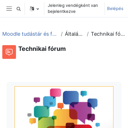
Tovább a fő tartalomhoz
Jelenleg vendégként van
Belépés
Keresési bemeneti adatok váltása
bejelentkezve
Oldalpanel
Moodle tudástár és fórum
Általános
Technikai fórum
Technikai fórum
Fórum
Beszélgetések RSS-hírei