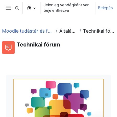
Tovább a fő tartalomhoz
Jelenleg vendégként van
Belépés
Keresési bemeneti adatok váltása
bejelentkezve
Oldalpanel
Moodle tudástár és fórum
Általános
Technikai fórum
Technikai fórum
Fórum
Beszélgetések RSS-hírei