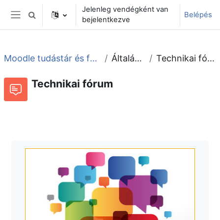
Tovább a fő tartalomhoz
Jelenleg vendégként van
Belépés
Keresési bemeneti adatok váltása
bejelentkezve
Oldalpanel
Moodle tudástár és fórum
Általános
Technikai fórum
Technikai fórum
Fórum
Beszélgetések RSS-hírei