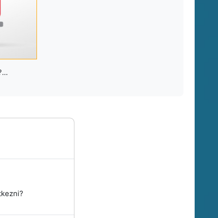
...
tkezni?