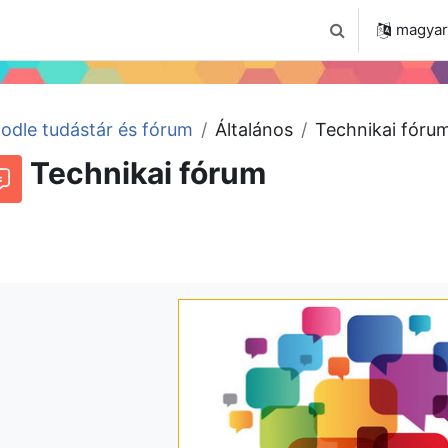
 2024
Tudástár
Regisztráció a portálon
magyar ‎
Keresési bemenet
odle tudástár és fórum
Általános
Technikai fóru
Technikai fórum
órum
Beszélgetések RSS-hírei