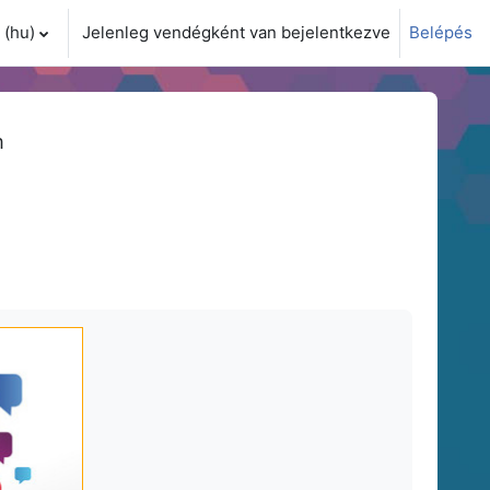
(hu)‎
Jelenleg vendégként van bejelentkezve
Belépés
i adatok váltása
m