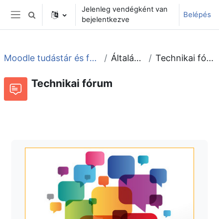
Tovább a fő tartalomhoz
Jelenleg vendégként van
Belépés
Keresési bemeneti adatok váltása
bejelentkezve
Oldalpanel
Moodle tudástár és fórum
Általános
Technikai fórum
Technikai fórum
Fórum
Beszélgetések RSS-hírei