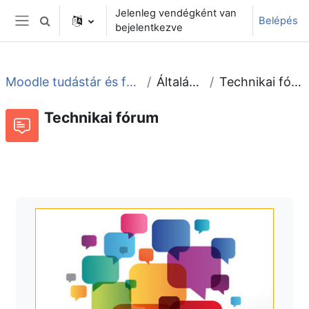
Tovább a fő tartalomhoz
Jelenleg vendégként van
Belépés
Keresési bemeneti adatok váltása
bejelentkezve
Oldalpanel
Moodle tudástár és fórum
Általános
Technikai fórum
Technikai fórum
Fórum
Beszélgetések RSS-hírei