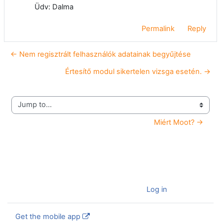
Üdv: Dalma
Permalink
Reply
← Nem regisztrált felhasználók adatainak begyűjtése
Értesítő modul sikertelen vizsga esetén. →
Jump to...
Miért Moot? →
You are currently using guest access (
Log in
)
Get the mobile app