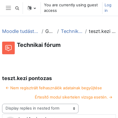
Skip to main content
You are currently using guest
Log
Toggle search input
access
in
Side panel
Moodle tudástár és fórum
General
Technikai fórum
teszt.kezi pontozas
Technikai fórum
RSS feed of discussions
Forum
teszt.kezi pontozas
← Nem regisztrált felhasználók adatainak begyűjtése
Értesítő modul sikertelen vizsga esetén. →
Display mode