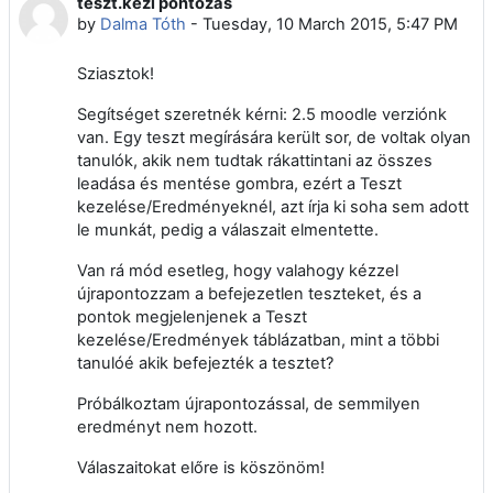
teszt.kezi pontozas
Number of replies: 0
by
Dalma Tóth
-
Tuesday, 10 March 2015, 5:47 PM
Sziasztok!
Segítséget szeretnék kérni: 2.5 moodle
verziónk
van. Egy teszt megírására került sor, de voltak olyan
tanulók, akik nem tudtak rákattintani az összes
leadása és mentése gombra, ezért a Teszt
kezelése/Eredményeknél, azt írja ki soha sem adott
le munkát, pedig a válaszait elmentette.
Van rá mód esetleg, hogy valahogy kézzel
újrapontozzam a befejezetlen teszteket, és a
pontok megjelenjenek a Teszt
kezelése/Eredmények táblázatban, mint a többi
tanulóé akik befejezték a tesztet?
Próbálkoztam újrapontozással, de semmilyen
eredményt nem hozott.
Válaszaitokat előre is köszönöm!