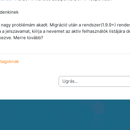
ndenkinek
 nagy problémám akadt. Migráció után a rendszer(1.9.9+) rend
a a jelszavamat, kiírja a nevemet az aktiv felhasználók listájár
kezve. Merre tovább?
ttagoknak
Ugrás...