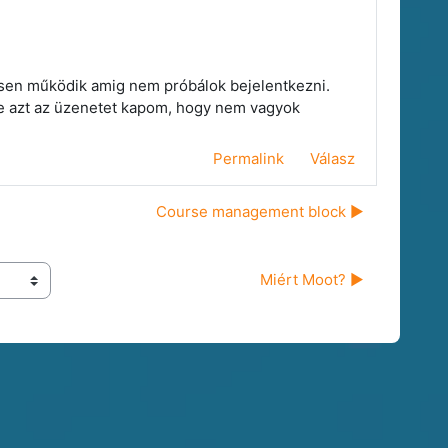
esen működik amig nem próbálok bejelentkezni.
a de azt az üzenetet kapom, hogy nem vagyok
Permalink
Válasz
Course management block ▶︎
Miért Moot? ▶︎