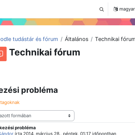
 2024
Tudástár
Regisztráció a portálon
magyar ‎
Keresési bemenet
odle tudástár és fórum
Általános
Technikai fóru
Technikai fórum
Beszélgetések RSS-hírei
órum
ezési probléma
ttagoknak
tkezési probléma
 szám: 0
Sándor
írta
2014. március 28., péntek, 01:17
időpontban