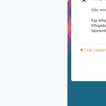
Üdv. mi
Egy elég
Elfogadj
bejelent
◀︎ Csak csopor