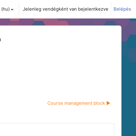
(hu)‎
Jelenleg vendégként van bejelentkezve
Belépés
i adatok váltása
m
Course management block ▶︎