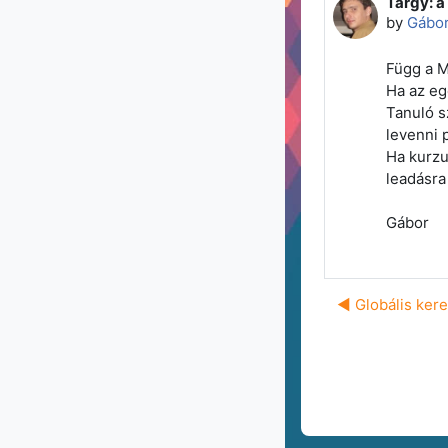
Tárgy: a
Number o
by
Gábor
Függ a M
Ha az eg
Tanuló s
levenni 
Ha kurzu
leadásra 
Gábor
◀︎ Globális ker