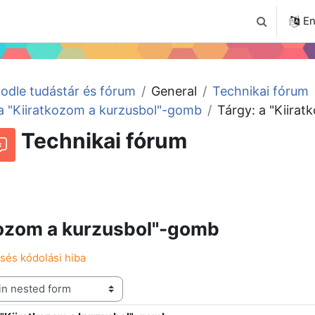
4
Tudástár
Regisztráció a portálon
En
Toggle sear
odle tudástár és fórum
General
Technikai fórum
a "Kiiratkozom a kurzusbol"-gomb
Tárgy: a "Kiira
Technikai fórum
RSS feed of discussions
orum
kozom a kurzusbol"-gomb
esés kódolási hiba