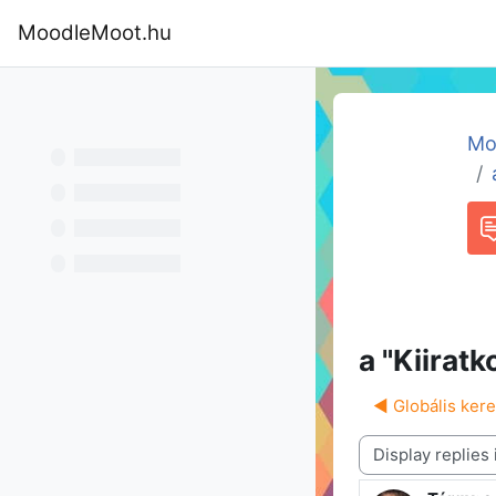
Skip to main content
MoodleMoot.hu
Home
Program
MoodleMoot 202
Mo
F
a "Kiirat
◀︎ Globális ker
Display mode