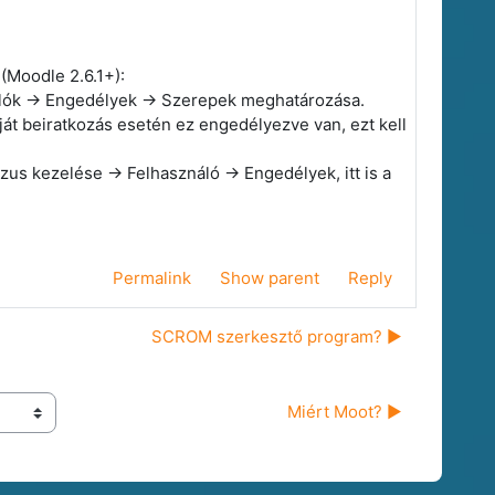
(Moodle 2.6.1+):
álók -> Engedélyek -> Szerepek meghatározása.
ját beiratkozás esetén ez engedélyezve van, ezt kell
us kezelése -> Felhasználó -> Engedélyek, itt is a
Permalink
Show parent
Reply
SCROM szerkesztő program? ▶︎
Miért Moot? ▶︎