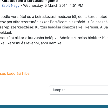
 "Kiiratkozom a kurzusbol"-gomb
f replies: 0
 Zsolt Nagy
-
Wednesday, 5 March 2014, 4:51 PM
oodle verziótól és a beiratkozási módszertől, de itt keresheted 
ész portálra szeretnéd akkor Portáladminisztráció -> Felhaszn
zerep szerkesztése: Kurzus leadása címszóra kell keresni. A Sa
például.
sonként akkor a kurzusba belépve Adminisztrációs blokk -> Kurz
kell keresni és levenni, ahol nem kell.
esés kódolási hiba
Jump to...