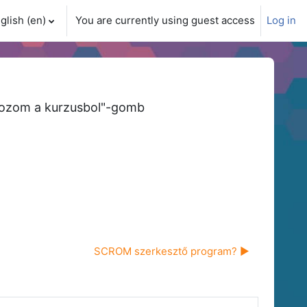
glish ‎(en)‎
You are currently using guest access
Log in
ch input
tkozom a kurzusbol"-gomb
SCROM szerkesztő program? ▶︎