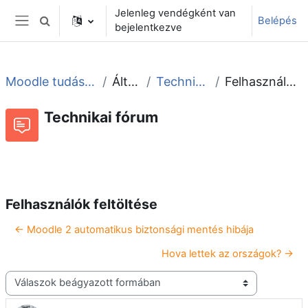
Tovább a fő tartalomhoz
Jelenleg vendégként van
Belépés
Keresési bemeneti adatok váltása
bejelentkezve
Oldalpanel
Moodle tudástár és fórum
Általános
Technikai fórum
Felhasználók feltöltése
Technikai fórum
Beszélgetések RSS-hírei
Fórum
Felhasználók feltöltése
← Moodle 2 automatikus biztonsági mentés hibája
Hova lettek az országok? →
Megjelenítési mód