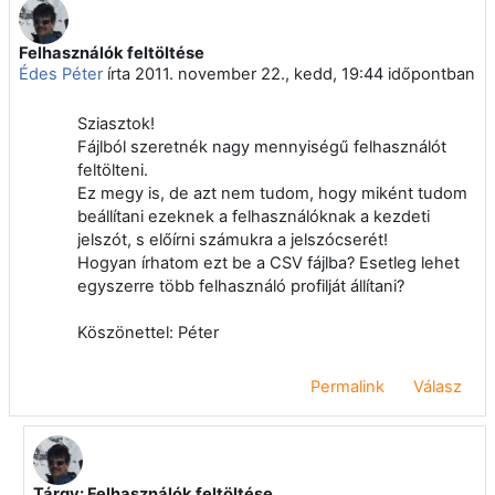
Felhasználók feltöltése
Válaszok szám: 1
Édes Péter
írta
2011. november 22., kedd, 19:44
időpontban
Sziasztok!
Fájlból szeretnék nagy mennyiségű felhasználót
feltölteni.
Ez megy is, de azt nem tudom, hogy miként tudom
beállítani ezeknek a felhasználóknak a kezdeti
jelszót, s előírni számukra a jelszócserét!
Hogyan írhatom ezt be a CSV fájlba? Esetleg lehet
egyszerre több felhasználó profilját állítani?
Köszönettel: Péter
Permalink
Válasz
Tárgy: Felhasználók feltöltése
Válasz erre: Édes Péter