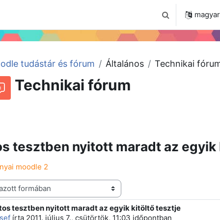
 2024
Tudástár
Regisztráció a portálon
magyar ‎
Keresési bemenet
odle tudástár és fórum
Általános
Technikai fóru
Technikai fórum
Beszélgetések RSS-hírei
órum
os tesztben nyitott maradt az egyik k
ányai moodle 2
tos tesztben nyitott maradt az egyik kitöltő tesztje
 szám: 0
sef
írta
2011. július 7., csütörtök, 11:03
időpontban