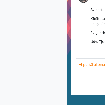
Sziaszto
Kitöltet
hallgató
Ez gondo
Üdv: Tjo
◀︎ portál állom