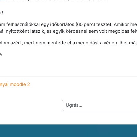
k!
tem felhasználókkal egy időkorlátos (60 perc) tesztet. Amikor 
nál nyitottként látszik, és egyik kérdésnél sem volt megoldás fel
lom azért, mert nem mentette el a megoldást a végén. lhet má
e
ányai moodle 2
Ugrás...