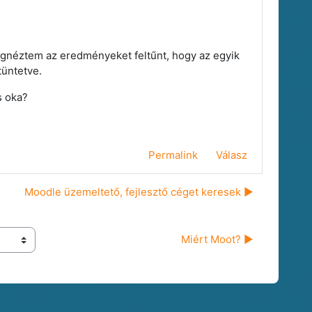
megnéztem az eredményeket feltűnt, hogy az egyik
tüntetve.
s oka?
Permalink
Válasz
Moodle üzemeltető, fejlesztő céget keresek ▶︎
Miért Moot? ▶︎