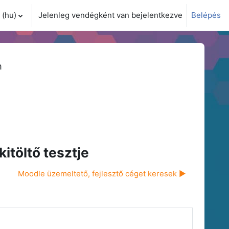
(hu)‎
Jelenleg vendégként van bejelentkezve
Belépés
i adatok váltása
m
itöltő tesztje
Moodle üzemeltető, fejlesztő céget keresek ▶︎