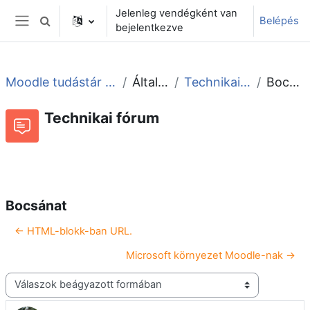
Tovább a fő tartalomhoz
Jelenleg vendégként van
Belépés
Keresési bemeneti adatok váltása
bejelentkezve
Oldalpanel
Moodle tudástár és fórum
Általános
Technikai fórum
Bocsánat
Technikai fórum
Beszélgetések RSS-hírei
Fórum
Bocsánat
← HTML-blokk-ban URL.
Microsoft környezet Moodle-nak →
Megjelenítési mód