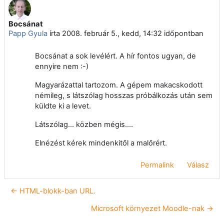
Bocsánat
Válaszok szám: 0
Papp Gyula
írta
2008. február 5., kedd, 14:32
időpontban
Bocsánat a sok levélért. A hír fontos ugyan, de
ennyire nem :-)
Magyarázattal tartozom. A gépem makacskodott
némileg, s látszólag hosszas próbálkozás után sem
küldte ki a levet.
Látszólag... közben mégis....
Elnézést kérek mindenkitől a malőrért.
Permalink
Válasz
← HTML-blokk-ban URL.
Microsoft környezet Moodle-nak →