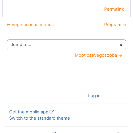
Permalink
← Vegetáriánus menü...
Program →
Jump to...
Moot csevegőszoba →
You are currently using guest access (
Log in
)
Get the mobile app
Switch to the standard theme