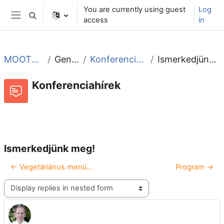
Skip to main content
You are currently using guest
Log
Toggle search input
access
in
Side panel
MOOT2007
General
Konferenciahírek
Ismerkedjünk meg!
Konferenciahírek
RSS feed of discussions
Forum
Ismerkedjünk meg!
← Vegetáriánus menü...
Program →
Display mode