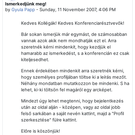
Ismerkedjünk meg!
Number of replies: 0
by
Gyula Papp
-
Sunday, 11 November 2007, 4:06 PM
Kedves Kollégák! Kedves Konferenciarésztvevők!
Bár sokan ismerjük már egymást, de számosabban
vannak azok akik nem mondhatják ezt el. Arra
szeretnék kérni mindenkit, hogy kezdjük el
hamarabb az ismerkedést, s a konferencián ez csak
kiteljesedhet.
Ennek érdekében mindenkit arra szeretnék kérni,
hogy személyes profiljában töltse ki a leírás mezőt.
Néhány mondatban mutatkozzon be mindenki. S ha
lehet, ki-ki töltsön fel magáról egy arcképet.
Mindezt úgy lehet megtenni, hogy bejelentkezés
után az oldal alján - középen, vagy az oldal jobb
felső sarkában a saját nevén kattint, majd a "Profil
szerkesztése" fülre kattint.
Előre is köszönjük!