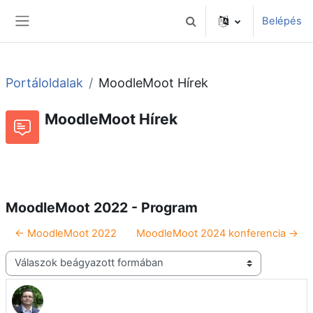
Tovább a fő tartalomhoz
Belépés
Keresési bemeneti adatok 
Oldalpanel
Portáloldalak
MoodleMoot Hírek
MoodleMoot Hírek
Beszélgetések RSS-hírei
Fórum
MoodleMoot 2022 - Program
← MoodleMoot 2022
MoodleMoot 2024 konferencia →
Megjelenítési mód