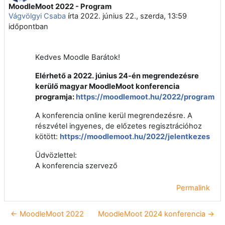
MoodleMoot 2022 - Program
Válaszok szám: 0
Vágvölgyi Csaba
írta
2022. június 22., szerda, 13:59
időpontban
Kedves Moodle Barátok!
Elérhető a 2022. június 24-én megrendezésre
kerülő magyar MoodleMoot konferencia
programja:
https://moodlemoot.hu/2022/program
A konferencia online kerül megrendezésre. A
részvétel ingyenes, de előzetes regisztrációhoz
kötött:
https://moodlemoot.hu/2022/jelentkezes
Üdvözlettel:
A konferencia szervező
Permalink
← MoodleMoot 2022
MoodleMoot 2024 konferencia →