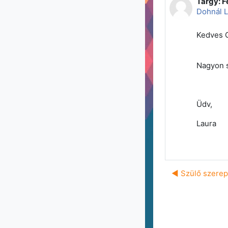
Tárgy: 
Válaszok
Dohnál L
Kedves 
Nagyon s
Üdv,
Laura
◀︎ Szülő szerep