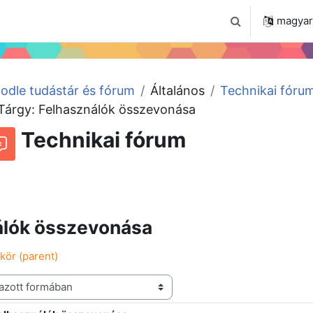
 2024
Tudástár
Regisztráció a portálon
magyar ‎
Keresési bemenet
odle tudástár és fórum
Általános
Technikai fóru
Tárgy: Felhasználók összevonása
Technikai fórum
Beszélgetések RSS-hírei
órum
álók összevonása
kör (parent)