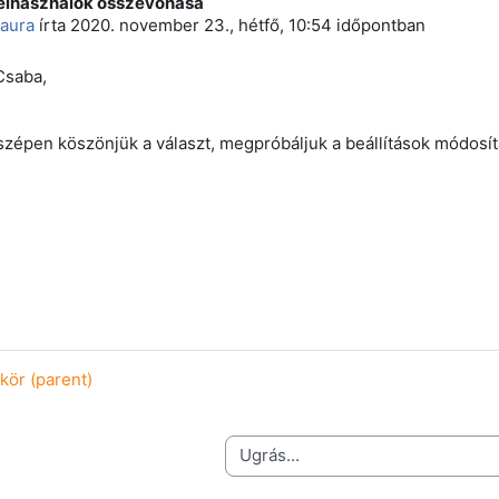
Felhasználók összevonása
 szám: 0
aura
írta
2020. november 23., hétfő, 10:54
időpontban
Csaba,
zépen köszönjük a választ, megpróbáljuk a beállítások módosítá
kör (parent)
Ugrás...