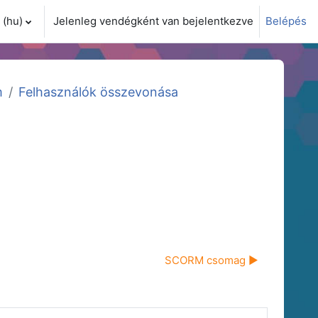
(hu)‎
Jelenleg vendégként van bejelentkezve
Belépés
i adatok váltása
m
Felhasználók összevonása
SCORM csomag ▶︎