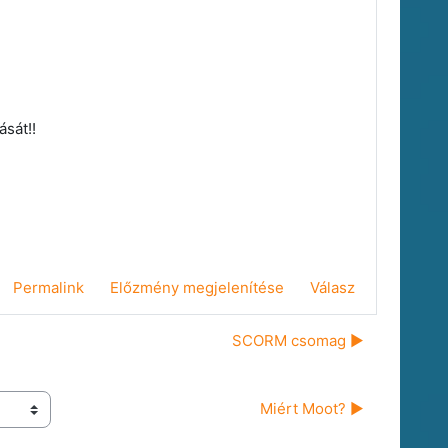
sát!!
Permalink
Előzmény megjelenítése
Válasz
SCORM csomag ▶︎
Miért Moot? ▶︎