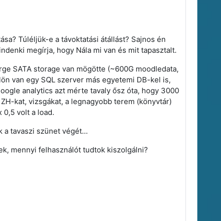
a? Túléljük-e a távoktatási átállást? Sajnos én
ndenki megírja, hogy Nála mi van és mit tapasztalt.
ürge SATA storage van mögötte (~600G moodledata,
 Külön van egy SQL szerver más egyetemi DB-kel is,
oogle analytics azt mérte tavaly ősz óta, hogy 3000
s ZH-kat, vizsgákat, a legnagyobb terem (könyvtár)
0,5 volt a load.
a tavaszi szünet végét...
k, mennyi felhasználót tudtok kiszolgálni?