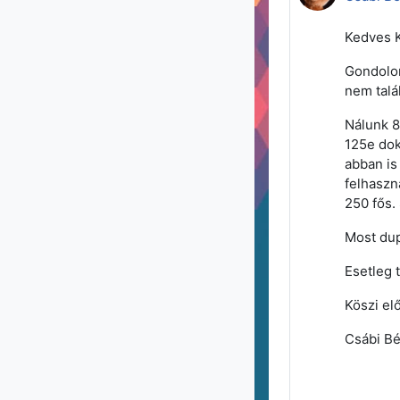
Kedves K
Gondolom
nem talá
Nálunk 8
125e dok
abban is
felhaszn
250 fős.
Most dup
Esetleg 
Köszi elő
Csábi Bé