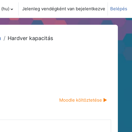
(hu)‎
Jelenleg vendégként van bejelentkezve
Belépés
i adatok váltása
m
Hardver kapacitás
Moodle költöztetése ▶︎