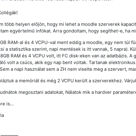
ollégák!
 több helyen előjön, hogy mi lehet a moodle szerverek kapacitás
ltam egyértelmű infókat. Arra gondoltam, hogy segíthet-e, ha mi
GB RAM-al és 4 VCPU-val ment eddig a moodle, egy nem túl f
si a statisztika szerint, napi mentések is itt vannak, 5 napra).
 8GB RAM és 4 VCPU volt, itt FC disk-eken van az adatbázis. A g
áló volt a csúcs, akik egy nap bent voltak. Tartanak elektroniku
 Sem a napi használat sem a ZH nem viselte meg a szervert, max 
láztuk a memóriát és még 2 VCPU került a szerverekhez. Várjuk 
tudnátok megosztani adatokat, Nálatok mik a hardver paramétere
re is...
la