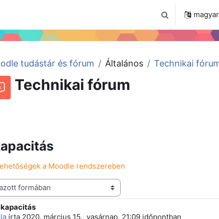
 2024
Tudástár
Regisztráció a portálon
magyar ‎
Keresési bemenet
odle tudástár és fórum
Általános
Technikai fóru
Technikai fórum
Beszélgetések RSS-hírei
órum
apacitás
lehetőségek a Moodle rendszereben
 kapacitás
 szám: 0
la
írta
2020. március 15., vasárnap, 21:09
időpontban