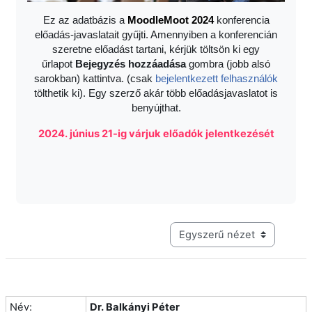
Ez az adatbázis a
Moodle
Moot 2024
konferencia
előadás-javaslatait gyűjti. Amennyiben a konferencián
szeretne előadást tartani, kérjük töltsön ki egy
űrlapot
Bejegyzés hozzáadása
gombra (jobb alsó
sarokban) kattintva. (csak
bejelentkezett felhasználók
tölthetik ki). Egy szerző akár több előadásjavaslatot is
benyújthat.
2024. június 21-ig várjuk előadók jelentkezését
Harmadik szintű navigáció me
Név:
Dr. Balkányi Péter