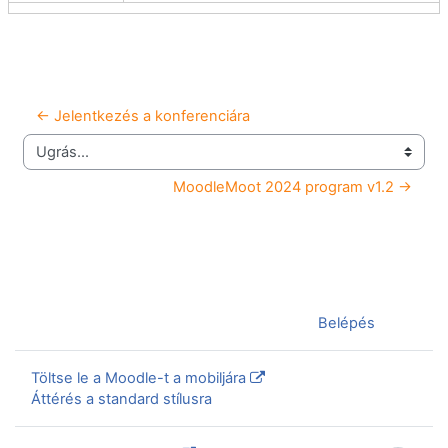
← Jelentkezés a konferenciára
Ugrás...
MoodleMoot 2024 program v1.2 →
Jelenleg vendégként van bejelentkezve (
Belépés
)
Töltse le a Moodle-t a mobiljára
Áttérés a standard stílusra