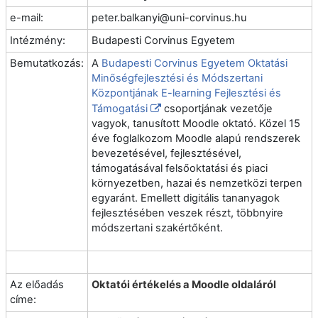
e-mail:
peter.balkanyi@uni-corvinus.hu
Intézmény:
Budapesti Corvinus Egyetem
Bemutatkozás:
A
Budapesti Corvinus Egyetem Oktatási
Minőségfejlesztési és Módszertani
Központjának E-learning Fejlesztési és
Támogatási
csoportjának vezetője
vagyok, tanusított Moodle oktató. Közel 15
éve foglalkozom Moodle alapú rendszerek
bevezetésével, fejlesztésével,
támogatásával felsőoktatási és piaci
környezetben, hazai és nemzetközi terpen
egyaránt. Emellett digitális tananyagok
fejlesztésében veszek részt, többnyire
módszertani szakértőként.
Az előadás
Oktatói értékelés a Moodle oldaláról
címe: