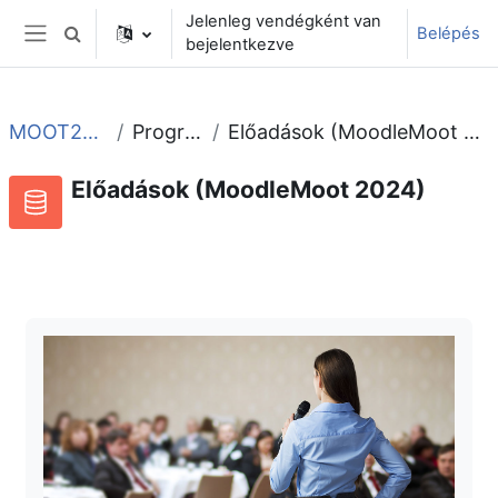
Tovább a fő tartalomhoz
Jelenleg vendégként van
Belépés
Keresési bemeneti adatok váltása
bejelentkezve
Oldalpanel
MOOT2024
Program
Előadások (MoodleMoot 2024)
Előadások (MoodleMoot 2024)
Adatbázis
RSS-hírek ehhez a tevékenységhez