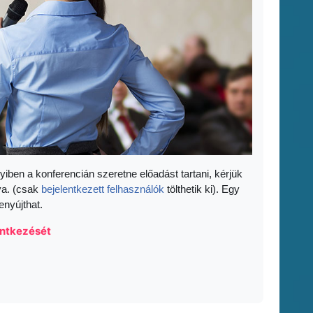
yiben a konferencián szeretne előadást tartani, kérjük
va. (csak
bejelentkezett felhasználók
tölthetik ki). Egy
enyújthat.
lentkezését