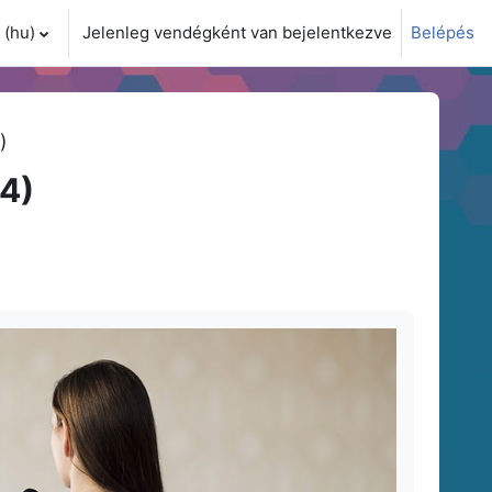
(hu)‎
Jelenleg vendégként van bejelentkezve
Belépés
i adatok váltása
)
4)