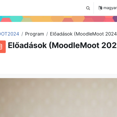
 2024
Tudástár
Regisztráció a portálon
magyar ‎
Keresési bemenet
OT2024
Program
Előadások (MoodleMoot 2024
Előadások (MoodleMoot 202
RSS-hírek ehhez a tevékenységhez
datbázis