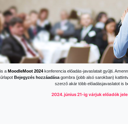
is a
Moodle
Moot 2024
konferencia előadás-javaslatait gyűjti. Amenn
 űrlapot
Bejegyzés hozzáadása
gombra (jobb alsó sarokban) kattint
szerző akár több előadásjavaslatot is b
2024. június 21-ig várjuk előadók je