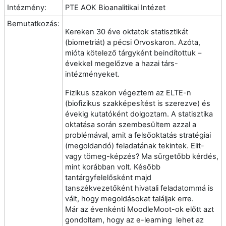
Intézmény:
PTE AOK Bioanalitikai Intézet
Bemutatkozás:
Kereken 30 éve oktatok statisztikát
(biometriát) a pécsi Orvoskaron. Azóta,
mióta kötelező tárgyként beindítottuk –
évekkel megelőzve a hazai társ-
intézményeket.
Fizikus szakon végeztem az ELTE-n
(biofizikus szakképesítést is szerezve) és
évekig kutatóként dolgoztam. A statisztika
oktatása során szembesültem azzal a
problémával, amit a felsőoktatás stratégiai
(megoldandó) feladatának tekintek. Elit-
vagy tömeg-képzés? Ma sürgetőbb kérdés,
mint korábban volt. Később
tantárgyfelelősként majd
tanszékvezetőként hivatali feladatommá is
vált, hogy megoldásokat találjak erre.
Már az évenkénti MoodleMoot-ok előtt azt
gondoltam, hogy az e-learning lehet az