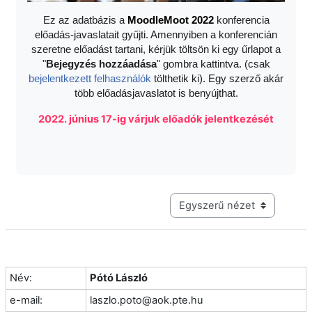
Ez az adatbázis a
Moodle
Moot 2022
konferencia
előadás-javaslatait gyűjti. Amennyiben a konferencián
szeretne előadást tartani, kérjük töltsön ki egy űrlapot a
"
Bejegyzés hozzáadása
" gombra kattintva. (csak
bejelentkezett felhasználók
tölthetik ki). Egy szerző akár
több előadásjavaslatot is benyújthat.
2022. június 17-ig várjuk előadók jelentkezését
Harmadik szintű navigáció me
Név:
Pótó László
e-mail:
laszlo.poto@aok.pte.hu