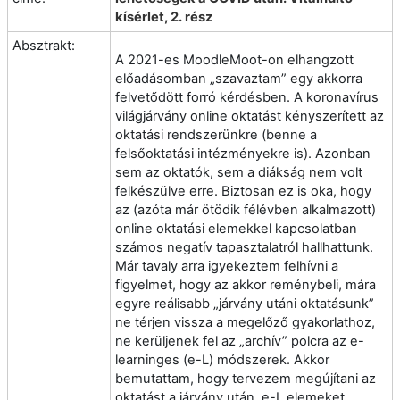
kísérlet, 2. rész
Absztrakt:
A 2021-es MoodleMoot-on elhangzott
előadásomban „szavaztam” egy akkorra
felvetődött forró kérdésben. A koronavírus
világjárvány online oktatást kényszerített az
oktatási rendszerünkre (benne a
felsőoktatási intézményekre is). Azonban
sem az oktatók, sem a diákság nem volt
felkészülve erre. Biztosan ez is oka, hogy
az (azóta már ötödik félévben alkalmazott)
online oktatási elemekkel kapcsolatban
számos negatív tapasztalatról hallhattunk.
Már tavaly arra igyekeztem felhívni a
figyelmet, hogy az akkor reménybeli, mára
egyre reálisabb „járvány utáni oktatásunk”
ne térjen vissza a megelőző gyakorlathoz,
ne kerüljenek fel az „archív” polcra az e-
learninges (e-L) módszerek. Akkor
bemutattam, hogy tervezem megújítani az
oktatást a járvány után, e-L elemeket