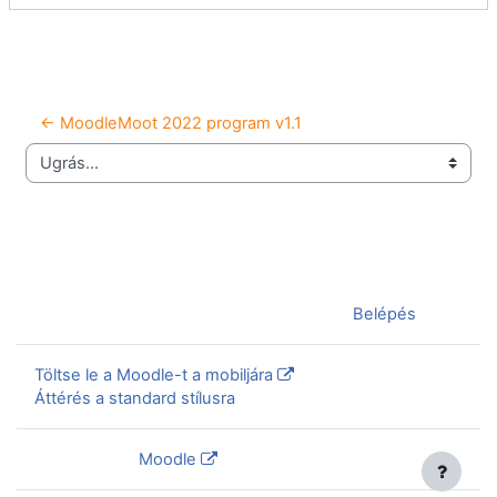
← MoodleMoot 2022 program v1.1
Ugrás...
Jelenleg vendégként van bejelentkezve (
Belépés
)
Töltse le a Moodle-t a mobiljára
Áttérés a standard stílusra
Szolgáltatja a
Moodle