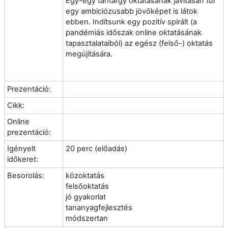
Egy-egy tantárgy oktatásának javításán túl
egy ambiciózusabb jövőképet is látok
ebben. Indítsunk egy pozitív spirált (a
pandémiás időszak online oktatásának
tapasztalataiból) az egész (felső-) oktatás
megújítására.
Prezentáció:
Cikk:
Online
prezentáció:
Igényelt
20 perc (előadás)
időkeret:
Besorolás:
közoktatás
felsőoktatás
jó gyakorlat
tananyagfejlesztés
módszertan