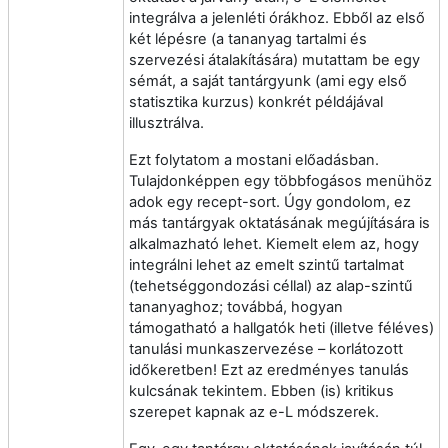
integrálva a jelenléti órákhoz. Ebből az első
két lépésre (a tananyag tartalmi és
szervezési átalakítására) mutattam be egy
sémát, a saját tantárgyunk (ami egy első
statisztika kurzus) konkrét példájával
illusztrálva.
Ezt folytatom a mostani előadásban.
Tulajdonképpen egy többfogásos menühöz
adok egy recept-sort. Úgy gondolom, ez
más tantárgyak oktatásának megújítására is
alkalmazható lehet. Kiemelt elem az, hogy
integrálni lehet az emelt szintű tartalmat
(tehetséggondozási céllal) az alap-szintű
tananyaghoz; továbbá, hogyan
támogatható a hallgatók heti (illetve féléves)
tanulási munkaszervezése – korlátozott
időkeretben! Ezt az eredményes tanulás
kulcsának tekintem. Ebben (is) kritikus
szerepet kapnak az e-L módszerek.