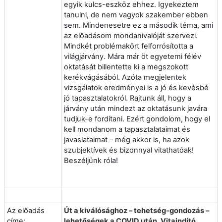
egyik kulcs-eszköz ehhez. Igyekeztem
tanulni, de nem vagyok szakember ebben
sem. Mindenesetre ez a második téma, ami
az előadásom mondanivalóját szervezi.
Mindkét problémakört felforrósította a
világjárvány. Mára már öt egyetemi félév
oktatását billentette ki a megszokott
kerékvágásából. Azóta megjelentek
vizsgálatok eredményei is a jó és kevésbé
jó tapasztalatokról. Rajtunk áll, hogy a
járvány után mindezt az oktatásunk javára
tudjuk-e fordítani. Ezért gondolom, hogy el
kell mondanom a tapasztalataimat és
javaslataimat – még akkor is, ha azok
szubjektívek és bizonnyal vitathatóak!
Beszéljünk róla!
Az előadás
Út a kiválósághoz – tehetség-gondozás –
címe:
lehetőségek a COVID után. Vitaindító