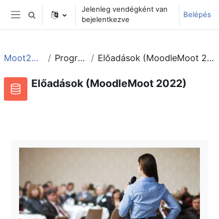
Tovább a fő tartalomhoz
Jelenleg vendégként van
Belépés
Keresési bemeneti adatok váltása
bejelentkezve
Oldalpanel
Moot2022
Program
Előadások (MoodleMoot 2022)
Előadások (MoodleMoot 2022)
Adatbázis
RSS-hírek ehhez a tevékenységhez