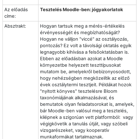
Az előadás
Tesztelés Moodle-ben: jógyakorlatok
címe:
Absztrakt:
Hogyan tartsuk meg a mérés-értékelés
érvényességét és megbízhatóságát?
Hogyan ne válljon "viccé" az osztályozás,
pontozás? Ez volt a távolsági oktatás egyik
legnagyobb kihívása a felsőoktatásban is.
Ebben az előadásban azokat a Moodle
környezetbe helyezett teszttípusokat
mutatom be, amelyekről bebizonyosodott,
hogy nehézségben megközelítik az előző
évek osztálytermi tesztjeit. Példákat hozok
"nyitott könyves" tesztelésre Bloom
taxonómiájának alkalmazásával, és
bemutatok olyan feladatsorokat is, amelyek,
bár Moodle-ben valósul meg a tesztelés,
kilépnek a szigorúan vett platformból: vagy
végigkövetik a tanulás útját, vagy szóbeli
vizsgarészeket, vagy kooperatív
munkaformákat tartalmaznak.