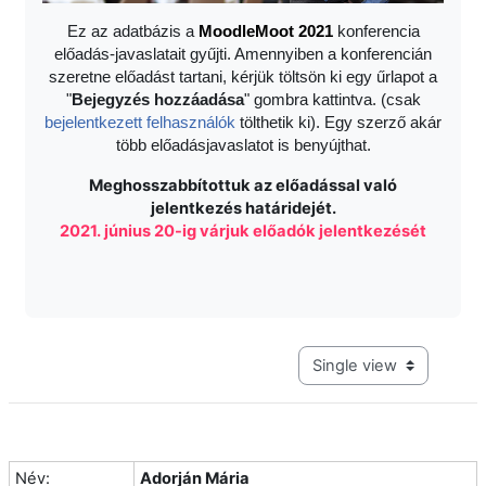
Ez az adatbázis a
Moodle
Moot 2021
konferencia
előadás-javaslatait gyűjti. Amennyiben a konferencián
szeretne előadást tartani, kérjük töltsön ki egy űrlapot a
"
Bejegyzés hozzáadása
" gombra kattintva. (csak
bejelentkezett felhasználók
tölthetik ki). Egy szerző akár
több előadásjavaslatot is benyújthat.
Meghosszabbítottuk az előadással való
jelentkezés határidejét.
2021. június 20-ig várjuk előadók jelentkezését
View mode tertiary navig
Név:
Adorján Mária