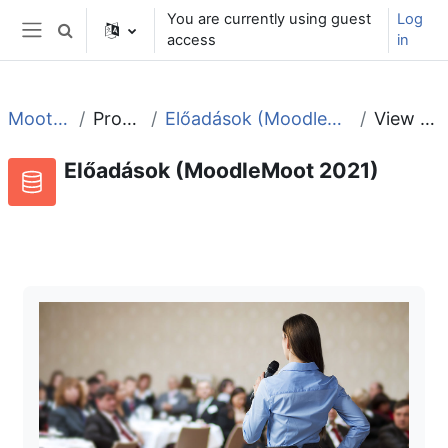
Skip to main content
You are currently using guest
Log
Toggle search input
access
in
Side panel
Moot2021
Program
Előadások (MoodleMoot 2021)
View single
Előadások (MoodleMoot 2021)
RSS feed for this activity
Database