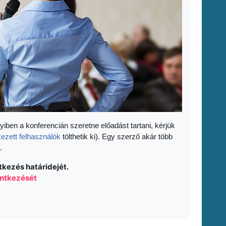
yiben a konferencián szeretne előadást tartani, kérjük
kezett felhasználók
tölthetik ki). Egy szerző akár több
.
tkezés határidejét.
lentkezését