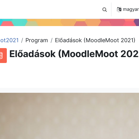
 2024
Tudástár
Regisztráció a portálon
magyar ‎
Keresési bemenet
ot2021
Program
Előadások (MoodleMoot 2021)
Előadások (MoodleMoot 202
RSS-hírek ehhez a tevékenységhez
datbázis