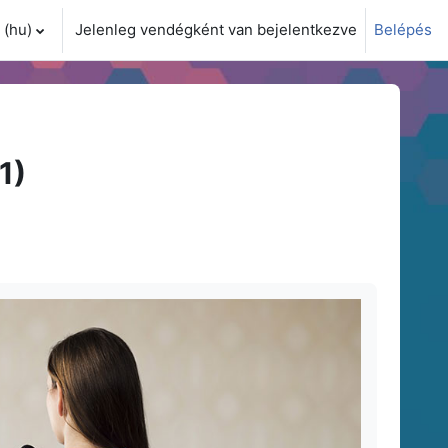
(hu)‎
Jelenleg vendégként van bejelentkezve
Belépés
i adatok váltása
1)