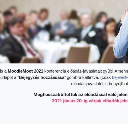
is a
Moodle
Moot 2021
konferencia előadás-javaslatait gyűjti. Amenn
 űrlapot a "
Bejegyzés hozzáadása
" gombra kattintva. (csak
bejelent
előadásjavaslatot is benyújthat
Meghosszabbítottuk az előadással való jelen
2021. június 20-ig várjuk előadók je