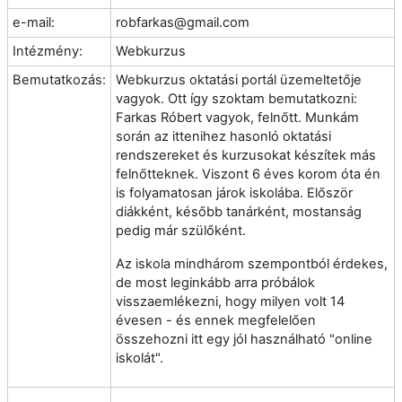
e-mail:
robfarkas@gmail.com
Intézmény:
Webkurzus
Bemutatkozás:
Webkurzus oktatási portál üzemeltetője
vagyok. Ott így szoktam bemutatkozni:
Farkas Róbert vagyok, felnőtt. Munkám
során az ittenihez hasonló oktatási
rendszereket és kurzusokat készítek más
felnőtteknek. Viszont 6 éves korom óta én
is folyamatosan járok iskolába. Először
diákként, később tanárként, mostanság
pedig már szülőként.
Az iskola mindhárom szempontból érdekes,
de most leginkább arra próbálok
visszaemlékezni, hogy milyen volt 14
évesen - és ennek megfelelően
összehozni itt egy jól használható "online
iskolát".