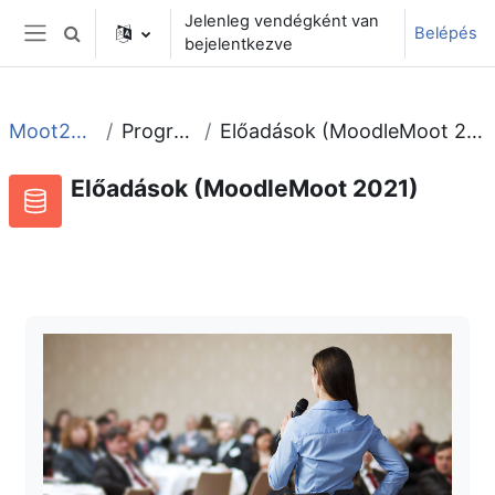
Tovább a fő tartalomhoz
Jelenleg vendégként van
Belépés
Keresési bemeneti adatok váltása
bejelentkezve
Oldalpanel
Moot2021
Program
Előadások (MoodleMoot 2021)
Előadások (MoodleMoot 2021)
Adatbázis
RSS-hírek ehhez a tevékenységhez