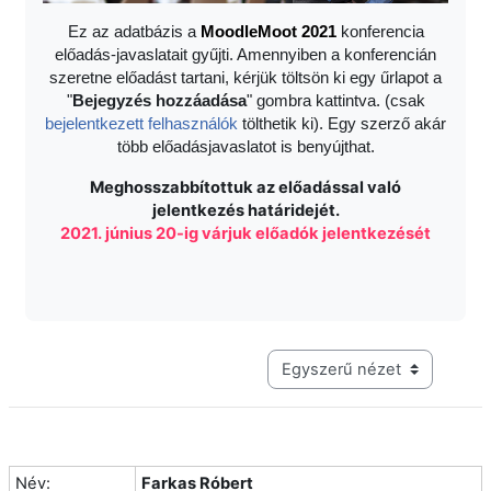
Ez az adatbázis a
Moodle
Moot 2021
konferencia
előadás-javaslatait gyűjti. Amennyiben a konferencián
szeretne előadást tartani, kérjük töltsön ki egy űrlapot a
"
Bejegyzés hozzáadása
" gombra kattintva. (csak
bejelentkezett felhasználók
tölthetik ki). Egy szerző akár
több előadásjavaslatot is benyújthat.
Meghosszabbítottuk az előadással való
jelentkezés határidejét.
2021. június 20-ig várjuk előadók jelentkezését
Harmadik szintű navigáció me
Név:
Farkas Róbert