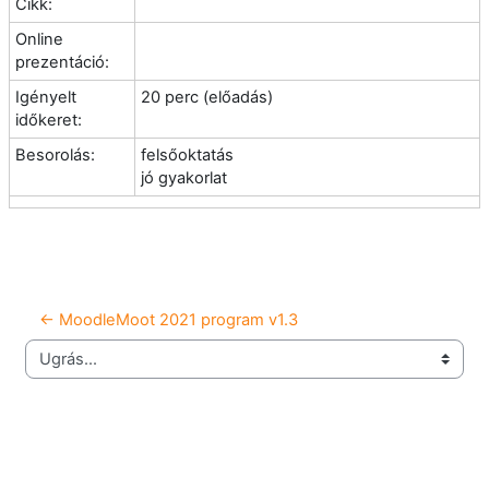
Cikk:
Online
prezentáció:
Igényelt
20 perc (előadás)
időkeret:
Besorolás:
felsőoktatás
jó gyakorlat
← MoodleMoot 2021 program v1.3
Ugrás...