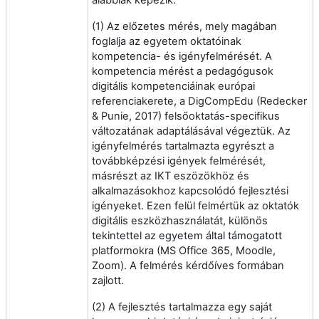
alábbiak képezik:
(1) Az előzetes mérés, mely magában
foglalja az egyetem oktatóinak
kompetencia- és igényfelmérését. A
kompetencia mérést a pedagógusok
digitális kompetenciáinak európai
referenciakerete, a DigCompEdu (Redecker
& Punie, 2017) felsőoktatás-specifikus
változatának adaptálásával végeztük. Az
igényfelmérés tartalmazta egyrészt a
továbbképzési igények felmérését,
másrészt az IKT eszözökhöz és
alkalmazásokhoz kapcsolódó fejlesztési
igényeket. Ezen felül felmértük az oktatók
digitális eszközhasználatát, különös
tekintettel az egyetem által támogatott
platformokra (MS Office 365, Moodle,
Zoom). A felmérés kérdőíves formában
zajlott.
(2) A fejlesztés tartalmazza egy saját