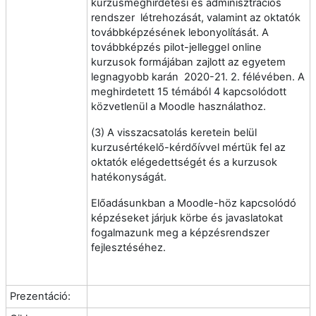
kurzusmeghirdetési és adminisztrációs
rendszer létrehozását, valamint az oktatók
továbbképzésének lebonyolítását. A
továbbképzés pilot-jelleggel online
kurzusok formájában zajlott az egyetem
legnagyobb karán 2020-21. 2. félévében. A
meghirdetett 15 témából 4 kapcsolódott
közvetlenül a Moodle használathoz.
(3) A visszacsatolás keretein belül
kurzusértékelő-kérdőívvel mértük fel az
oktatók elégedettségét és a kurzusok
hatékonyságát.
Előadásunkban a Moodle-höz kapcsolódó
képzéseket járjuk körbe és javaslatokat
fogalmazunk meg a képzésrendszer
fejlesztéséhez.
Prezentáció: