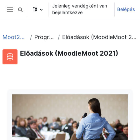
Tovább a fő tartalomhoz
Jelenleg vendégként van
Belépés
Keresési bemeneti adatok váltása
bejelentkezve
Oldalpanel
Moot2021
Program
Előadások (MoodleMoot 2021)
Előadások (MoodleMoot 2021)
Adatbázis
RSS-hírek ehhez a tevékenységhez