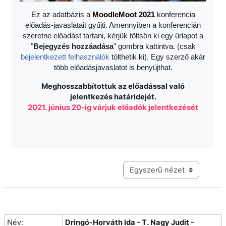
Ez az adatbázis a
Moodle
Moot 2021
konferencia
előadás-javaslatait gyűjti. Amennyiben a konferencián
szeretne előadást tartani, kérjük töltsön ki egy űrlapot a
"
Bejegyzés hozzáadása
" gombra kattintva. (csak
bejelentkezett felhasználók
tölthetik ki). Egy szerző akár
több előadásjavaslatot is benyújthat.
Meghosszabbítottuk az előadással való
jelentkezés határidejét.
2021. június 20-ig várjuk előadók jelentkezését
Harmadik szintű navigáció me
Név:
Dringó-Horváth Ida - T. Nagy Judit -