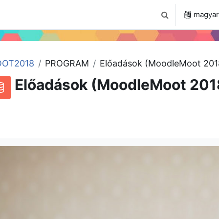
 2024
Tudástár
Regisztráció a portálon
magyar ‎
Keresési bemenet
OT2018
PROGRAM
Előadások (MoodleMoot 201
Előadások (MoodleMoot 201
RSS-hírek ehhez a tevékenységhez
datbázis