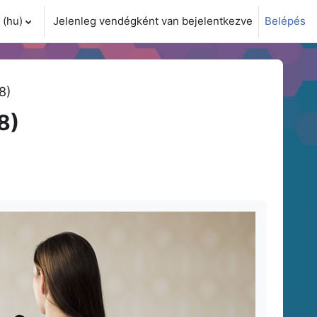
(hu)‎
Jelenleg vendégként van bejelentkezve
Belépés
i adatok váltása
8)
8)