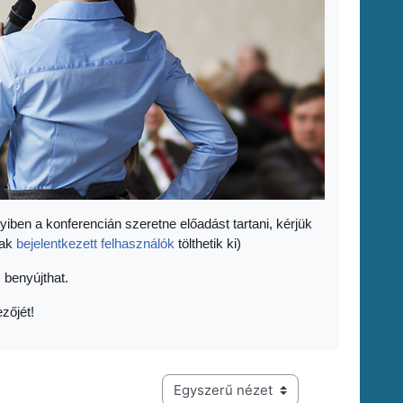
yiben a konferencián szeretne előadást tartani, kérjük
sak
bejelentkezett felhasználók
tölthetik ki)
 benyújthat.
zőjét!
Harmadik szintű navigáció megtekintési módja