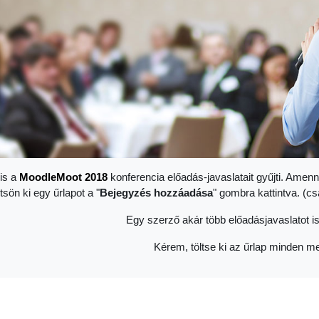
is a
Moodle
Moot 2018
konferencia előadás-javaslatait gyűjti. Amenn
ltsön ki egy űrlapot a "
Bejegyzés hozzáadása
" gombra kattintva. (c
Egy szerző akár több előadásjavaslatot is
Kérem, töltse ki az űrlap minden me