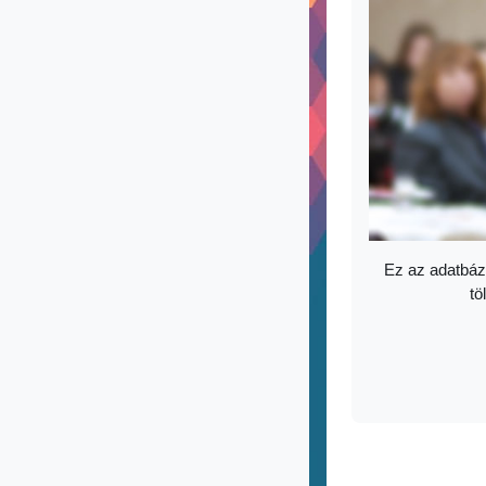
Ez az adatbáz
tö