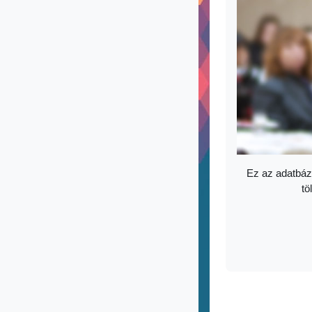
Ez az adatbáz
tö