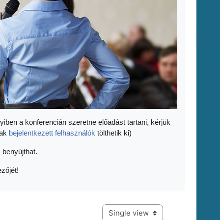
yiben a konferencián szeretne előadást tartani, kérjük
sak
bejelentkezett felhasználók
tölthetik ki)
 benyújthat.
zőjét!
View mode tertiary navigation