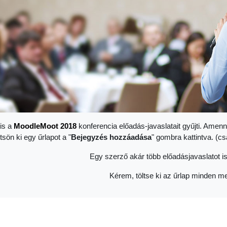
is a
Moodle
Moot 2018
konferencia előadás-javaslatait gyűjti. Amenn
ltsön ki egy űrlapot a "
Bejegyzés hozzáadása
" gombra kattintva. (c
Egy szerző akár több előadásjavaslatot is
Kérem, töltse ki az űrlap minden me