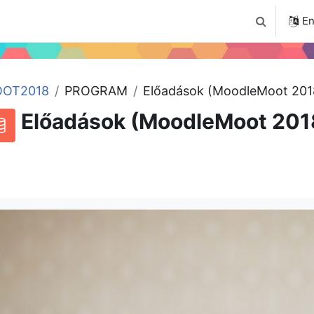
4
Tudástár
Regisztráció a portálon
En
Toggle sear
OT2018
PROGRAM
Előadások (MoodleMoot 201
Előadások (MoodleMoot 201
RSS feed for this activity
atabase