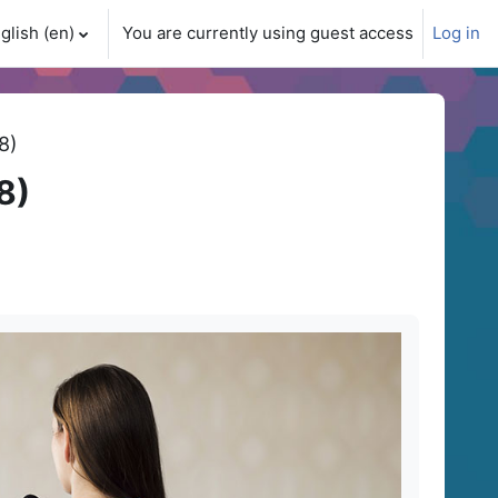
glish ‎(en)‎
You are currently using guest access
Log in
ch input
8)
8)