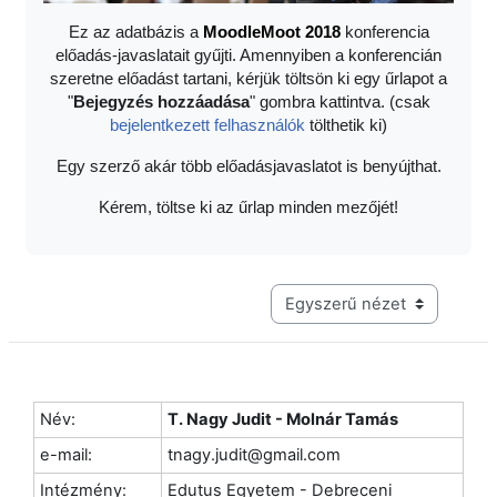
Ez az adatbázis a
Moodle
Moot 2018
konferencia
előadás-javaslatait gyűjti. Amennyiben a konferencián
szeretne előadást tartani, kérjük töltsön ki egy űrlapot a
"
Bejegyzés hozzáadása
" gombra kattintva. (csak
bejelentkezett felhasználók
tölthetik ki)
Egy szerző akár több előadásjavaslatot is benyújthat.
Kérem, töltse ki az űrlap minden mezőjét!
Harmadik szintű navigáció me
Név:
T. Nagy Judit - Molnár Tamás
e-mail:
tnagy.judit@gmail.com
Intézmény:
Edutus Egyetem - Debreceni