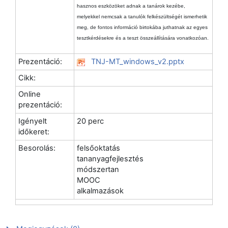
hasznos eszközöket adnak a tanárok kezébe,
melyekkel nemcsak a tanulók felkészültségét ismerhetik
meg, de fontos információ birtokába juthatnak az egyes
tesztkérdésekre és a teszt összeállítására vonatkozóan.
Prezentáció:
TNJ-MT_windows_v2.pptx
Cikk:
Online
prezentáció:
Igényelt
20 perc
időkeret:
Besorolás:
felsőoktatás
tananyagfejlesztés
módszertan
MOOC
alkalmazások