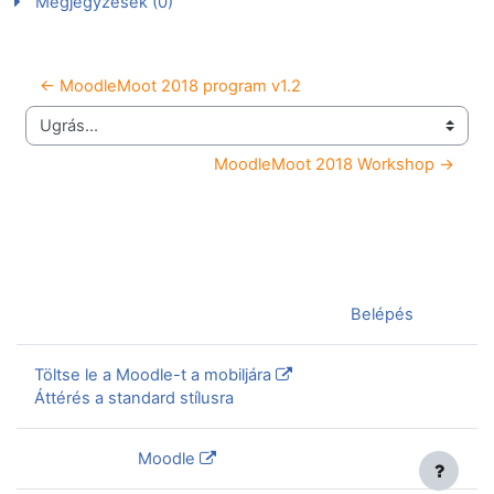
Megjegyzések (0)
← MoodleMoot 2018 program v1.2
Ugrás...
MoodleMoot 2018 Workshop →
Jelenleg vendégként van bejelentkezve (
Belépés
)
Töltse le a Moodle-t a mobiljára
Áttérés a standard stílusra
Szolgáltatja a
Moodle