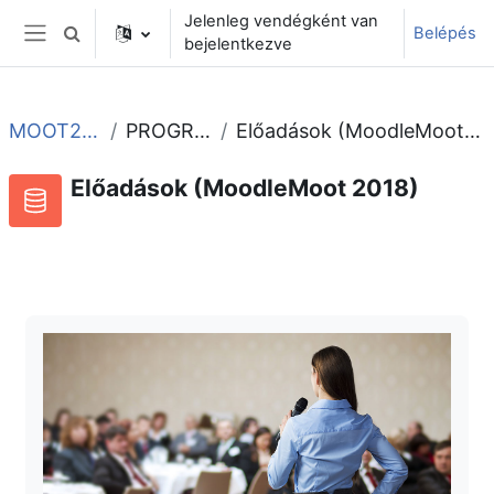
Tovább a fő tartalomhoz
Jelenleg vendégként van
Belépés
Keresési bemeneti adatok váltása
bejelentkezve
Oldalpanel
MOOT2018
PROGRAM
Előadások (MoodleMoot 2018)
Előadások (MoodleMoot 2018)
Adatbázis
RSS-hírek ehhez a tevékenységhez