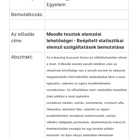
Egyetem
Bemutatkozás:
Az előadás
Moodle tesztek elemzési
címe:
lehetőségei - Beépített statisztikai
elemző szolgáltatások bemutatása
Absztrakt:
Az e-learning kurzusok fontos és nélkülözhetetlen eleme
a teszt. A Moodle tesztek tanulói kitöltése után az
oktatónak lehetősége van a tanulói pontok és válaszok
megtekintésén felül különféle statisztikákat kérni a teszt
egészére, valamint az egyes tesztkérdésekre
vonatkozóan. Az előadásban ezen statisztikai mutatókat
(mint például a teszt egészére
vonatkozó medián, szórás, aszimmetria, cronbach alfa,
hibaarány, standard hiba, valamint az egyes
teszkérdésekre vonatkozó eszközmutató, szórás,
véletlen találgatás pontszáma, diszkriminációs index) és
értelmezésüket mutatjuk be egy konkrét példán
keresztül.
Az ilyen irányú statisztikai elemzések