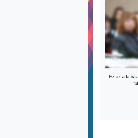
Ez az adatbáz
tö