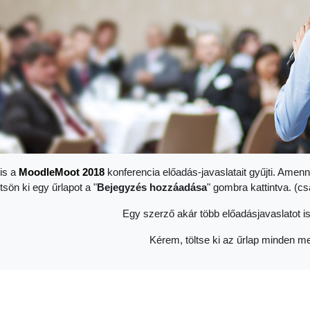
is a
Moodle
Moot 2018
konferencia előadás-javaslatait gyűjti. Amenn
ltsön ki egy űrlapot a "
Bejegyzés hozzáadása
" gombra kattintva. (c
Egy szerző akár több előadásjavaslatot is
Kérem, töltse ki az űrlap minden me