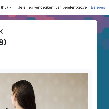
(hu)‎
Jelenleg vendégként van bejelentkezve
Belépés
i adatok váltása
8)
8)