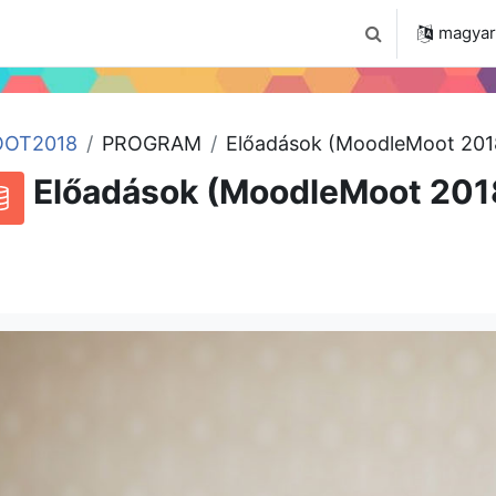
 2024
Tudástár
Regisztráció a portálon
magyar ‎
Keresési bemenet
OT2018
PROGRAM
Előadások (MoodleMoot 201
Előadások (MoodleMoot 201
RSS-hírek ehhez a tevékenységhez
datbázis