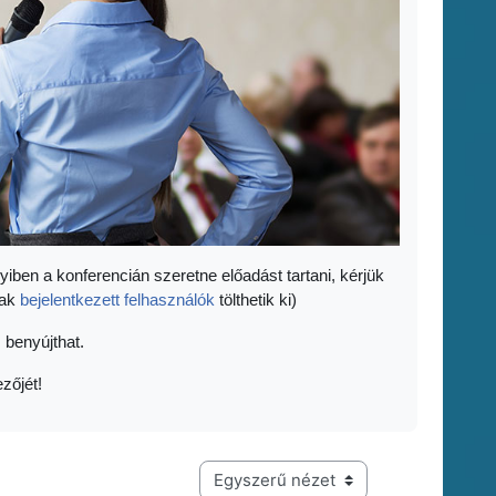
yiben a konferencián szeretne előadást tartani, kérjük
sak
bejelentkezett felhasználók
tölthetik ki)
 benyújthat.
zőjét!
Harmadik szintű navigáció megtekintési módja