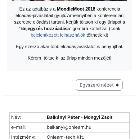
Ez az adatbázis a
Moodle
Moot 2018
konferencia
előadás-javaslatait gyűjti. Amennyiben a konferencián
szeretne előadást tartani, kérjük töltsön ki egy űrlapot a
"
Bejegyzés hozzáadása
" gombra kattintva. (csak
bejelentkezett felhasználók
tölthetik ki)
Egy szerző akár több előadásjavaslatot is benyújthat.
Kérem, töltse ki az űrlap minden mezőjét!
Harmadik szintű navigáció me
Név:
Balkányi Péter - Mongyi Zsolt
e-mail:
balkanyi@onlearn.hu
Intézmény:
Onlearn-tech Kft.