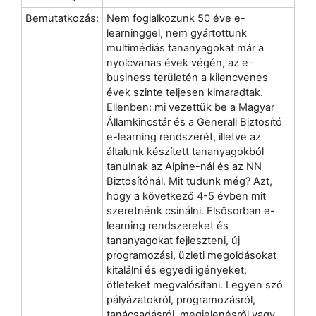
Bemutatkozás:
Nem foglalkozunk 50 éve e-
learninggel, nem gyártottunk
multimédiás tananyagokat már a
nyolcvanas évek végén, az e-
business területén a kilencvenes
évek szinte teljesen kimaradtak.
Ellenben: mi vezettük be a Magyar
Államkincstár és a Generali Biztosító
e-learning rendszerét, illetve az
általunk készített tananyagokból
tanulnak az Alpine-nál és az NN
Biztosítónál. Mit tudunk még? Azt,
hogy a következő 4-5 évben mit
szeretnénk csinálni. Elsősorban e-
learning rendszereket és
tananyagokat fejleszteni, új
programozási, üzleti megoldásokat
kitalálni és egyedi igényeket,
ötleteket megvalósítani. Legyen szó
pályázatokról, programozásról,
tanácsadásról, megjelenésről vagy