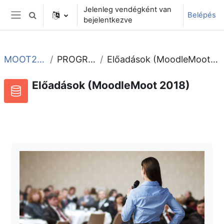
Tovább a fő tartalomhoz
Jelenleg vendégként van
Belépés
Keresési bemeneti adatok váltása
bejelentkezve
Oldalpanel
MOOT2018
PROGRAM
Előadások (MoodleMoot 2018)
Előadások (MoodleMoot 2018)
Adatbázis
RSS-hírek ehhez a tevékenységhez