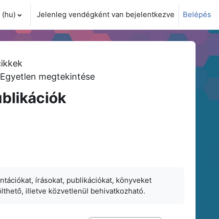
(hu)‎
Jelenleg vendégként van bejelentkezve
Belépés
i adatok váltása
ikkek
Egyetlen megtekintése
blikációk
ciókat, írásokat, publikációkat, könyveket
lthető, illetve közvetlenül behivatkozható.