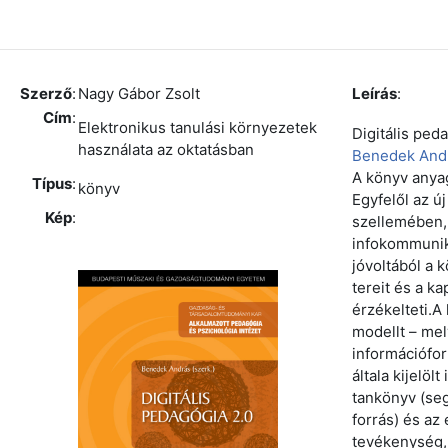
Szerző
:
Nagy Gábor Zsolt
Leírás
:
Cím
:
Elektronikus tanulási környezetek
Digitális ped
használata az oktatásban
Benedek And
A könyv anyag
Típus
:
könyv
Egyfelől az ú
Kép
:
szellemében,
infokommunik
jóvoltából a 
tereit és a k
érzékelteti.A
modellt – mel
információfo
általa kijelöl
tankönyv (seg
forrás) és az
tevékenység,