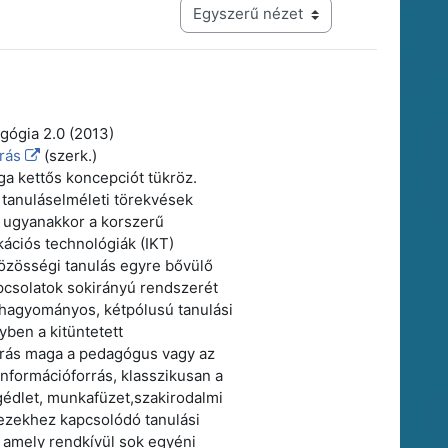
Harmadik szintű navigáció megtekintési módja
agógia 2.0 (2013)
rás
(szerk.)
a kettős koncepciót tükröz.
j tanuláselméleti törekvések
 ugyanakkor a korszerű
ációs technológiák (IKT)
közösségi tanulás egyre bővülő
apcsolatok sokirányú rendszerét
 hagyományos, kétpólusú tanulási
yben a kitüntetett
rrás maga a pedagógus vagy az
t információforrás, klasszikusan a
édlet, munkafüzet,szakirodalmi
 ezekhez kapcsolódó tanulási
 amely rendkívül sok egyéni