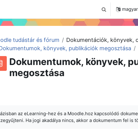
 2024
Tudástár
Regisztráció a portálon
magyar ‎
Keresési bemenet
odle tudástár és fórum
Dokumentációk, könyvek, c
Dokumentumok, könyvek, publikációk megosztása
Dokumentumok, könyvek, pu
megosztása
RSS-hírek ehhez a tevékenységhez
datbázis
ázisban az eLearning-hez és a Moodle.hoz kapcsolódó dokumentá
egyűjteni. Ha jogi akadálya nincs, akkor a dokumentum fel is tö