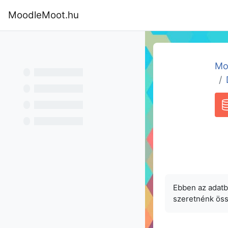
Tovább a fő tartalomhoz
MoodleMoot.hu
Kezdőoldal
Program
MoodleMoot
Mo
A
Ebben az adatb
szeretnénk össz