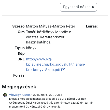
Harmadik szintű navigáció me
Szerző
:
Marton Mátyás-Marton Péter
Leírás
:
Cím
:
Tanári kézikönyv Moodle e-
oktatási keretrendszer
használatához
Típus
:
könyv
Kép
:
URL
:
http://www.lkg-
bp.sulinet.hu/lkg_jogyak/ikt/Tanari-
Kezikonyv-Szep.pdf
Forrás
:
Megjegyzések
Vágvölgyi Csaba
-
2011. márc.. 20., 09:56
Ennek a Moodle leírásnak az eredetije a ELTE Bárczi Gusztáv
Gyógypedagógiai Karán készült és a feltüntetett szerzőkön túl illik
megemlíteni Dr. Könczei György nevét is.