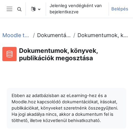
Tovább a fő tartalomhoz
Jelenleg vendégként van
Belépés
Keresési bemeneti adatok váltása
bejelentkezve
Oldalpanel
Moodle tudástár és fórum
Dokumentációk, könyvek, cikkek
Dokumentumok, könyvek, publikációk megosztása
Dokumentumok, könyvek,
publikációk megosztása
Adatbázis
RSS-hírek ehhez a tevékenységhez
Ebben az adatbázisban az eLearning-hez és a
Moodle.hoz kapcsolódó dokumentációkat, írásokat,
publikációkat, könyveket szeretnénk összegyűjteni.
Ha jogi akadálya nincs, akkor a dokumentum fel is
tölthető, illetve közvetlenül behivatkozható.