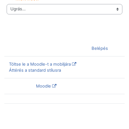
Ugrás...
Jelenleg vendégként van bejelentkezve (
Belépés
)
Töltse le a Moodle-t a mobiljára
Áttérés a standard stílusra
Szolgáltatja a
Moodle