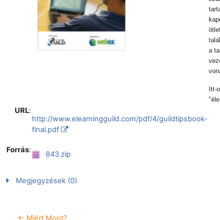
tart
kap
ötl
tal
a t
vez
von
Itt-
"él
URL
:
http://www.elearningguild.com/pdf/4/guildtipsbook-
final.pdf
Forrás
:
843.zip
Megjegyzések (0)
← Miért Moot?