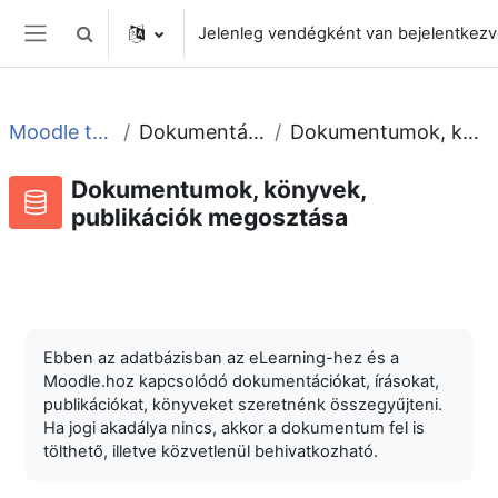
Tovább a fő tartalomhoz
Jelenleg vendégként van bejelentkez
Keresési bemeneti adatok váltása
Oldalpanel
Moodle tudástár és fórum
Dokumentációk, könyvek, cikkek
Dokumentumok, könyvek, publikációk megosztása
Dokumentumok, könyvek,
publikációk megosztása
Adatbázis
RSS-hírek ehhez a tevékenységhez
Ebben az adatbázisban az eLearning-hez és a
Moodle.hoz kapcsolódó dokumentációkat, írásokat,
publikációkat, könyveket szeretnénk összegyűjteni.
Ha jogi akadálya nincs, akkor a dokumentum fel is
tölthető, illetve közvetlenül behivatkozható.