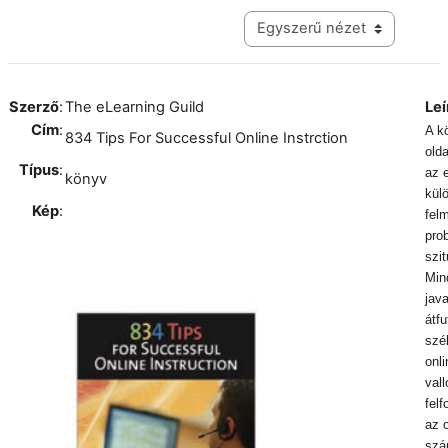
Harmadik szintű navigáció me
Szerző
:
The eLearning Guild
Leí
Cím
:
A k
834 Tips For Successful Online Instrction
olda
Típus
:
az 
könyv
külö
Kép
:
fel
pro
szi
Min
jav
átfu
szél
onli
vall
felf
az 
szá