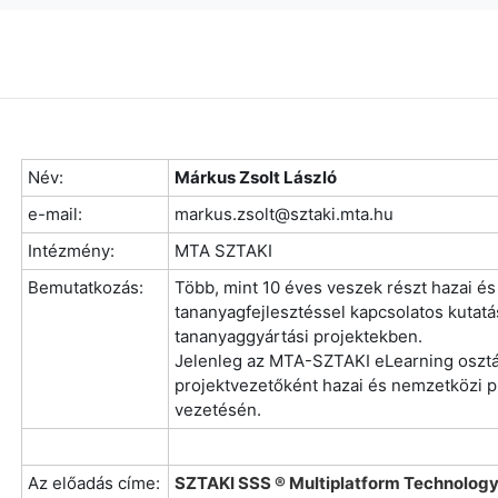
Név:
Márkus Zsolt László
e-mail:
markus.zsolt@sztaki.mta.hu
Intézmény:
MTA SZTAKI
Bemutatkozás:
Több, mint 10 éves veszek részt hazai é
tananyagfejlesztéssel kapcsolatos kutatás
tananyaggyártási projektekben.
Jelenleg az MTA-SZTAKI eLearning oszt
projektvezetőként hazai és nemzetközi p
vezetésén.
Az előadás címe:
SZTAKI SSS ® Multiplatform Technology