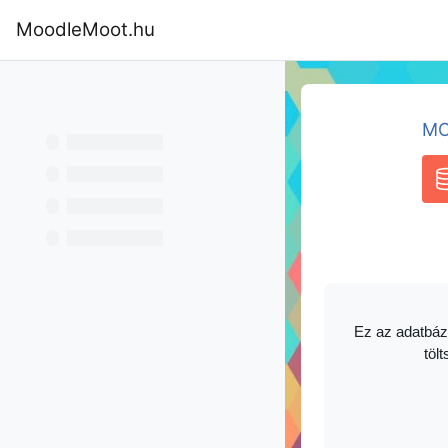
Tovább a fő tartalomhoz
MoodleMoot.hu
Kezdőoldal
Program
MoodleMoot
MO
A
Ez az adatbáz
tölt