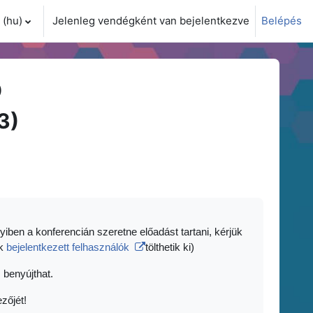
(hu)‎
Jelenleg vendégként van bejelentkezve
Belépés
i adatok váltása
)
3)
yiben a konferencián szeretne előadást tartani, kérjük
ak
bejelentkezett felhasználók
tölthetik ki)
 benyújthat.
zőjét!