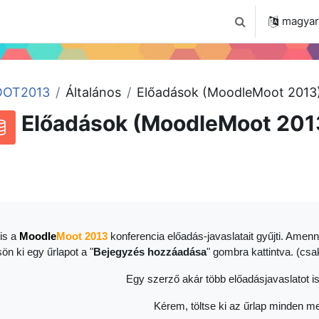
 2024
Tudástár
Regisztráció a portálon
magyar ‎
Keresési bemenet
OT2013
Általános
Előadások (MoodleMoot 2013
Előadások (MoodleMoot 201
RSS-hírek ehhez a tevékenységhez
datbázis
is a
Moodle
Moot 2013
konferencia előadás-javaslatait gyűjti. Amenn
sön ki egy űrlapot a "
Bejegyzés hozzáadása
" gombra kattintva. (cs
Egy szerző akár több előadásjavaslatot is
Kérem, töltse ki az űrlap minden me