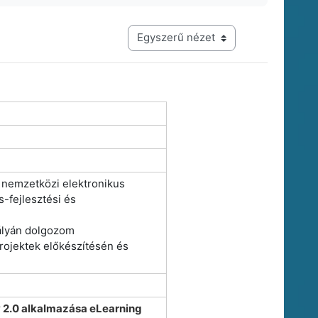
Harmadik szintű navigáció megtekintési módja
s nemzetközi elektronikus
-fejlesztési és
ályán dolgozom
rojektek előkészítésén és
 2.0 alkalmazása eLearning