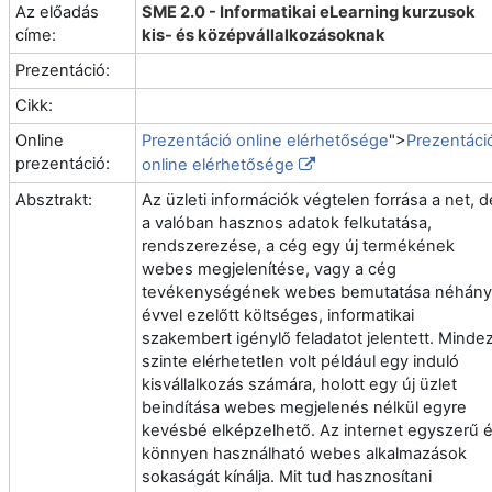
Az előadás
SME 2.0 - Informatikai eLearning kurzusok
címe:
kis- és középvállalkozásoknak
Prezentáció:
Cikk:
Online
Prezentáció online elérhetősége
">
Prezentáci
prezentáció:
online elérhetősége
Absztrakt:
Az üzleti információk végtelen forrása a net, d
a valóban hasznos adatok felkutatása,
rendszerezése, a cég egy új termékének
webes megjelenítése, vagy a cég
tevékenységének webes bemutatása néhány
évvel ezelőtt költséges, informatikai
szakembert igénylő feladatot jelentett. Minde
szinte elérhetetlen volt például egy induló
kisvállalkozás számára, holott egy új üzlet
beindítása webes megjelenés nélkül egyre
kevésbé elképzelhető. Az internet egyszerű 
könnyen használható webes alkalmazások
sokaságát kínálja. Mit tud hasznosítani