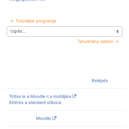
← Tutoriálok programja
Ugrás...
Tanulmány sablon →
Jelenleg vendégként van bejelentkezve (
Belépés
)
Töltse le a Moodle-t a mobiljára
Áttérés a standard stílusra
Szolgáltatja a
Moodle