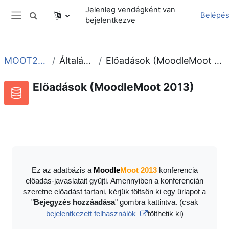
Tovább a fő tartalomhoz
Jelenleg vendégként van
Belépé
Keresési bemeneti adatok váltása
bejelentkezve
Oldalpanel
MOOT2013
Általános
Előadások (MoodleMoot 2013)
Előadások (MoodleMoot 2013)
Adatbázis
RSS-hírek ehhez a tevékenységhez
Ez az adatbázis a
Moodle
Moot 2013
konferencia
előadás-javaslatait gyűjti. Amennyiben a konferencián
szeretne előadást tartani, kérjük töltsön ki egy űrlapot a
"
Bejegyzés hozzáadása
" gombra kattintva. (csak
bejelentkezett felhasználók
tölthetik ki)