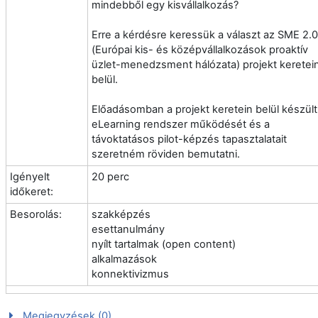
mindebből egy kisvállalkozás?
Erre a kérdésre keressük a választ az SME 2.0
(Európai kis- és középvállalkozások proaktív
üzlet-menedzsment hálózata) projekt keretei
belül.
Előadásomban a projekt keretein belül készült
eLearning rendszer működését és a
távoktatásos pilot-képzés tapasztalatait
szeretném röviden bemutatni.
Igényelt
20 perc
időkeret:
Besorolás:
szakképzés
esettanulmány
nyílt tartalmak (open content)
alkalmazások
konnektivizmus
Megjegyzések (0)