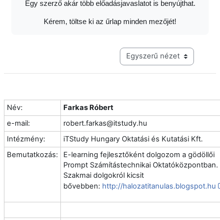
Egy szerző akár több előadásjavaslatot is benyújthat.
Kérem, töltse ki az űrlap minden mezőjét!
Harmadik szintű navigáció me
Név:
Farkas Róbert
e-mail:
robert.farkas@itstudy.hu
Intézmény:
iTStudy Hungary Oktatási és Kutatási Kft.
Bemutatkozás:
E-learning fejlesztőként dolgozom a gödöllői
Prompt Számítástechnikai Oktatóközpontban.
Szakmai dolgokról kicsit
bővebben:
http://halozatitanulas.blogspot.hu