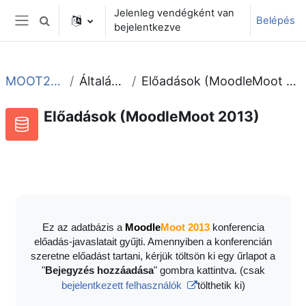
Tovább a fő tartalomhoz
Jelenleg vendégként van
Belépés
Keresési bemeneti adatok váltása
bejelentkezve
Oldalpanel
MOOT2013
Általános
Előadások (MoodleMoot 2013)
Előadások (MoodleMoot 2013)
Adatbázis
RSS-hírek ehhez a tevékenységhez
Ez az adatbázis a
Moodle
Moot 2013
konferencia
előadás-javaslatait gyűjti. Amennyiben a konferencián
szeretne előadást tartani, kérjük töltsön ki egy űrlapot a
"
Bejegyzés hozzáadása
" gombra kattintva. (csak
bejelentkezett felhasználók
tölthetik ki)