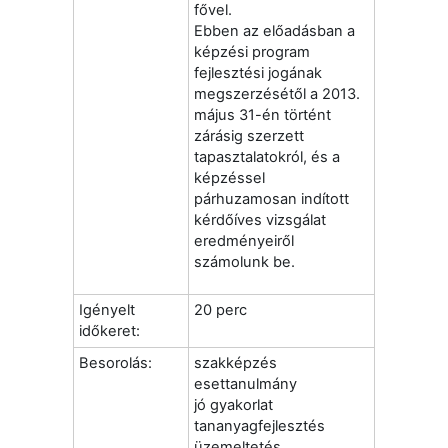
fővel.
Ebben az előadásban a
képzési program
fejlesztési jogának
megszerzésétől a 2013.
május 31-én történt
zárásig szerzett
tapasztalatokról, és a
képzéssel
párhuzamosan indított
kérdőíves vizsgálat
eredményeiről
számolunk be.
Igényelt
20 perc
időkeret:
Besorolás:
szakképzés
esettanulmány
jó gyakorlat
tananyagfejlesztés
üzemeltetés