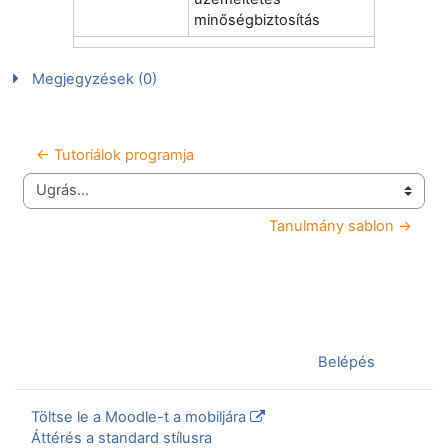
minőségbiztosítás
Megjegyzések (0)
← Tutoriálok programja
Ugrás...
Tanulmány sablon →
Jelenleg vendégként van bejelentkezve (
Belépés
)
Töltse le a Moodle-t a mobiljára
Áttérés a standard stílusra