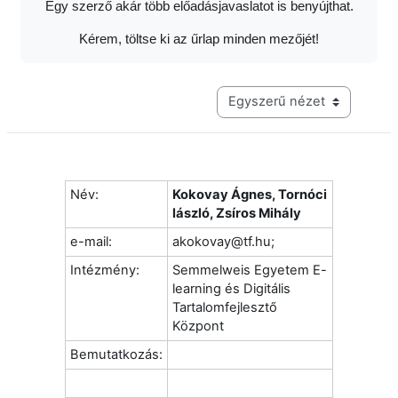
Egy szerző akár több előadásjavaslatot is benyújthat.
Kérem, töltse ki az űrlap minden mezőjét!
Harmadik szintű navigáció me
Név:
Kokovay Ágnes, Tornóci
lászló, Zsíros Mihály
e-mail:
akokovay@tf.hu;
Intézmény:
Semmelweis Egyetem E-
learning és Digitális
Tartalomfejlesztő
Központ
Bemutatkozás: