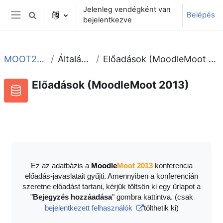
Tovább a fő tartalomhoz
Jelenleg vendégként van
Belépés
Keresési bemeneti adatok váltása
bejelentkezve
Oldalpanel
MOOT2013
Általános
Előadások (MoodleMoot 2013)
Előadások (MoodleMoot 2013)
Adatbázis
RSS-hírek ehhez a tevékenységhez
Ez az adatbázis a
Moodle
Moot 2013
konferencia
előadás-javaslatait gyűjti. Amennyiben a konferencián
szeretne előadást tartani, kérjük töltsön ki egy űrlapot a
"
Bejegyzés hozzáadása
" gombra kattintva. (csak
bejelentkezett felhasználók
tölthetik ki)