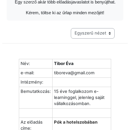
Egy szerző akár több előadásjavaslatot is benyújthat.
Kérem, töltse ki az űrlap minden mezőjét!
Harmadik szintű navigáció me
Név:
Tibor Éva
e-mail:
tiboreva@gmail.com
Intézmény:
Bemutatkozás:
15 éve foglalkozom e-
learninggel, jelenleg saját
vállalkozásomban.
Az előadás
Pók a hotelszobában
címe: