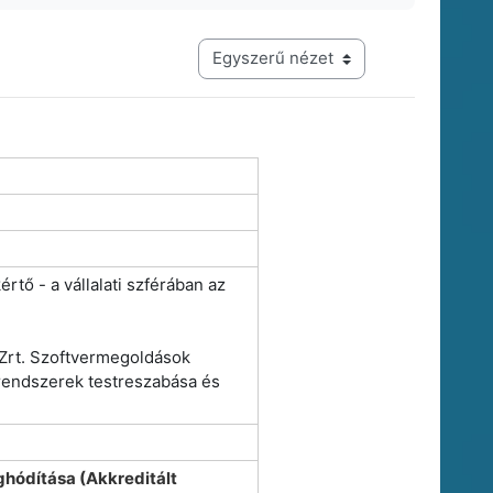
Harmadik szintű navigáció megtekintési módja
tő - a vállalati szférában az
Zrt. Szoftvermegoldások
i rendszerek testreszabása és
hódítása (Akkreditált