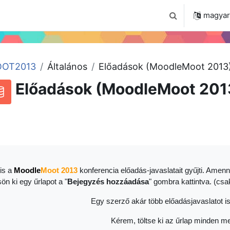
 2024
Tudástár
Regisztráció a portálon
magyar ‎
Keresési bemenet
OT2013
Általános
Előadások (MoodleMoot 2013
Előadások (MoodleMoot 201
RSS-hírek ehhez a tevékenységhez
datbázis
is a
Moodle
Moot 2013
konferencia előadás-javaslatait gyűjti. Amenn
sön ki egy űrlapot a "
Bejegyzés hozzáadása
" gombra kattintva. (cs
Egy szerző akár több előadásjavaslatot is
Kérem, töltse ki az űrlap minden me