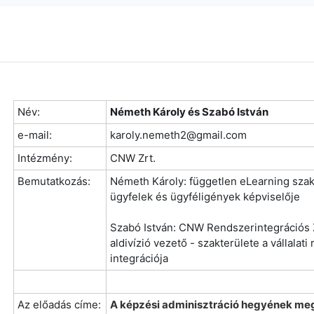
Név:
Németh Károly és Szabó István
e-mail:
karoly.nemeth2@gmail.com
Intézmény:
CNW Zrt.
Bemutatkozás:
Németh Károly: független eLearning szakér
ügyfelek és ügyféligények képviselője
Szabó István: CNW Rendszerintegrációs 
aldivízió vezető - szakterülete a vállalat
integrációja
Az előadás címe:
A képzési adminisztráció hegyének meg