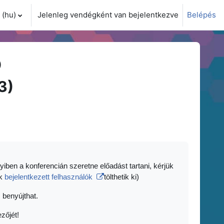
(hu)‎
Jelenleg vendégként van bejelentkezve
Belépés
i adatok váltása
)
3)
yiben a konferencián szeretne előadást tartani, kérjük
ak
bejelentkezett felhasználók
tölthetik ki)
 benyújthat.
zőjét!