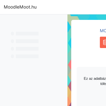
Tovább a fő tartalomhoz
MoodleMoot.hu
Kezdőoldal
Program
MoodleMoot
MO
A
Ez az adatbáz
tölt