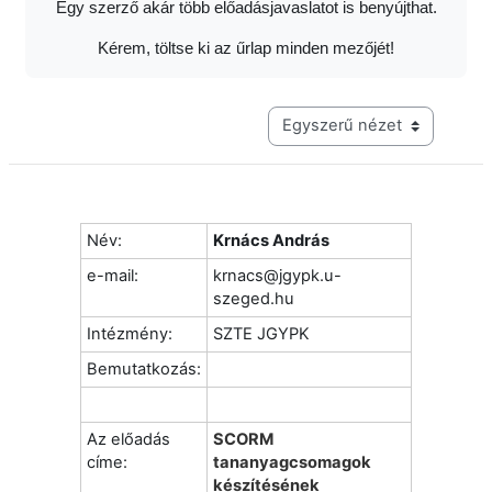
Egy szerző akár több előadásjavaslatot is benyújthat.
Kérem, töltse ki az űrlap minden mezőjét!
Harmadik szintű navigáció me
Név:
Krnács András
e-mail:
krnacs@jgypk.u-
szeged.hu
Intézmény:
SZTE JGYPK
Bemutatkozás:
Az előadás
SCORM
címe:
tananyagcsomagok
készítésének