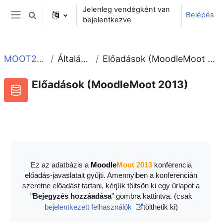
Tovább a fő tartalomhoz
Jelenleg vendégként van
Belépés
Keresési bemeneti adatok váltása
bejelentkezve
Oldalpanel
MOOT2013
Általános
Előadások (MoodleMoot 2013)
Előadások (MoodleMoot 2013)
Adatbázis
RSS-hírek ehhez a tevékenységhez
Ez az adatbázis a
Moodle
Moot 2013
konferencia
előadás-javaslatait gyűjti. Amennyiben a konferencián
szeretne előadást tartani, kérjük töltsön ki egy űrlapot a
"
Bejegyzés hozzáadása
" gombra kattintva. (csak
bejelentkezett felhasználók
tölthetik ki)