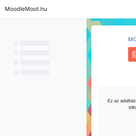
Tovább a fő tartalomhoz
MoodleMoot.hu
Kezdőoldal
Program
MoodleMoot
MO
A
Ez az adatbáz
tölt