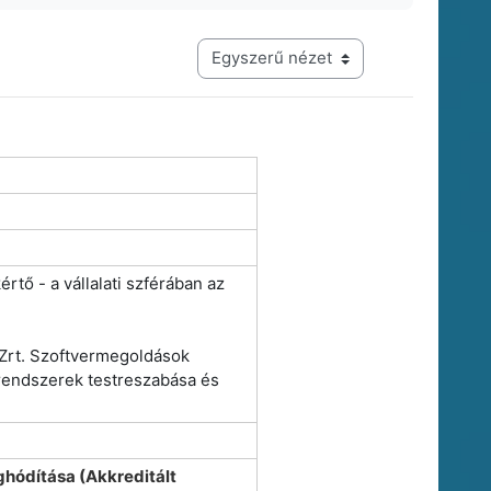
Harmadik szintű navigáció megtekintési módja
tő - a vállalati szférában az
Zrt. Szoftvermegoldások
i rendszerek testreszabása és
hódítása (Akkreditált