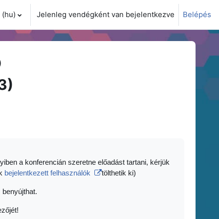
(hu)‎
Jelenleg vendégként van bejelentkezve
Belépés
i adatok váltása
)
3)
yiben a konferencián szeretne előadást tartani, kérjük
ak
bejelentkezett felhasználók
tölthetik ki)
 benyújthat.
zőjét!