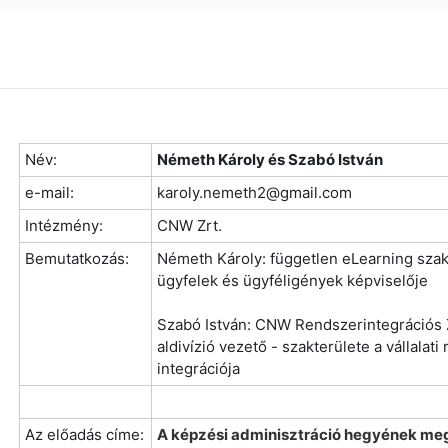
Név:
Németh Károly és Szabó István
e-mail:
karoly.nemeth2@gmail.com
Intézmény:
CNW Zrt.
Bemutatkozás:
Németh Károly: független eLearning szakér
ügyfelek és ügyféligények képviselője
Szabó István: CNW Rendszerintegrációs 
aldivízió vezető - szakterülete a vállalat
integrációja
Az előadás címe:
A képzési adminisztráció hegyének meg