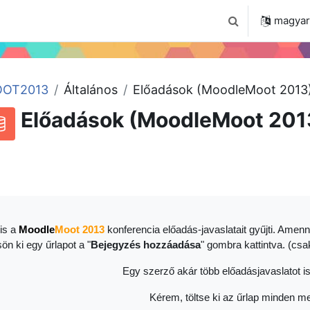
 2024
Tudástár
Regisztráció a portálon
magyar ‎
Keresési bemenet
OT2013
Általános
Előadások (MoodleMoot 2013
Előadások (MoodleMoot 201
RSS-hírek ehhez a tevékenységhez
datbázis
is a
Moodle
Moot 2013
konferencia előadás-javaslatait gyűjti. Amenn
sön ki egy űrlapot a "
Bejegyzés hozzáadása
" gombra kattintva. (cs
Egy szerző akár több előadásjavaslatot is
Kérem, töltse ki az űrlap minden me