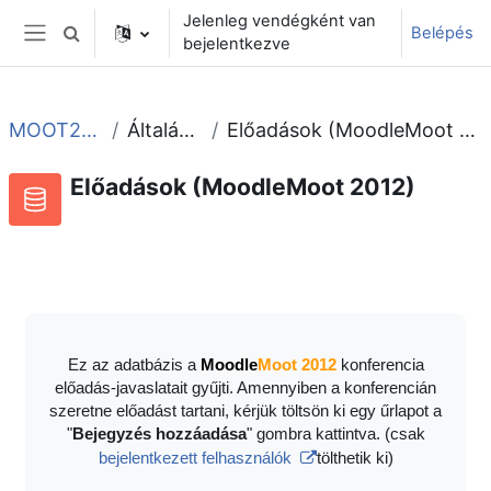
Tovább a fő tartalomhoz
Jelenleg vendégként van
Belépés
Keresési bemeneti adatok váltása
bejelentkezve
Oldalpanel
MOOT2012
Általános
Előadások (MoodleMoot 2012)
Előadások (MoodleMoot 2012)
Adatbázis
RSS-hírek ehhez a tevékenységhez
Ez az adatbázis a
Moodle
Moot 2012
konferencia
előadás-javaslatait gyűjti. Amennyiben a konferencián
szeretne előadást tartani, kérjük töltsön ki egy űrlapot a
"
Bejegyzés hozzáadása
" gombra kattintva. (csak
bejelentkezett felhasználók
tölthetik ki)