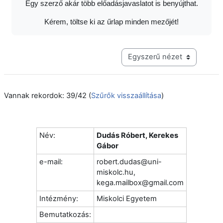
Egy szerző akár több előadásjavaslatot is benyújthat.
Kérem, töltse ki az űrlap minden mezőjét!
Harmadik szintű navigáció me
Vannak rekordok: 39/42 (
Szűrők visszaállítása
)
Név:
Dudás Róbert, Kerekes
Gábor
e-mail:
robert.dudas@uni-
miskolc.hu,
kega.mailbox@gmail.com
Intézmény:
Miskolci Egyetem
Bemutatkozás: