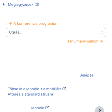
Megjegyzések (0)
← A konferencia programja
Ugrás...
Tanulmány sablon →
Jelenleg vendégként van bejelentkezve (
Belépés
)
Töltse le a Moodle-t a mobiljára
Áttérés a standard stílusra
Szolgáltatja a
Moodle