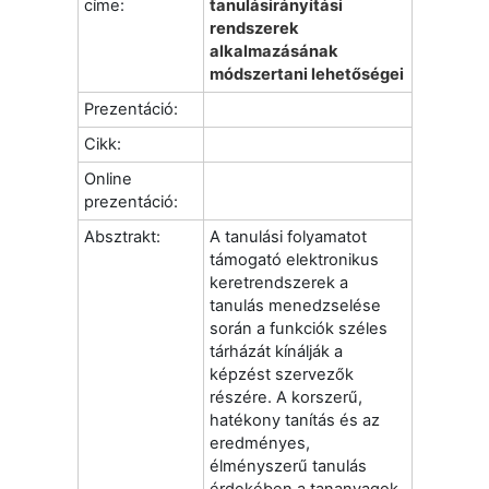
címe:
tanulásirányítási
rendszerek
alkalmazásának
módszertani lehetőségei
Prezentáció:
Cikk:
Online
prezentáció:
Absztrakt:
A tanulási folyamatot
támogató elektronikus
keretrendszerek a
tanulás menedzselése
során a funkciók széles
tárházát kínálják a
képzést szervezők
részére. A korszerű,
hatékony tanítás és az
eredményes,
élményszerű tanulás
érdekében a tananyagok