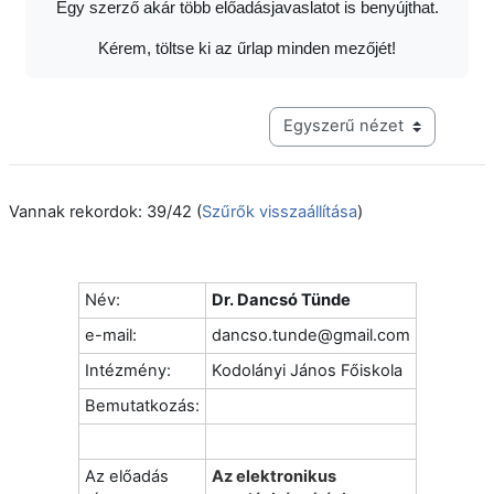
Egy szerző akár több előadásjavaslatot is benyújthat.
Kérem, töltse ki az űrlap minden mezőjét!
Harmadik szintű navigáció me
Vannak rekordok: 39/42 (
Szűrők visszaállítása
)
Név:
Dr. Dancsó Tünde
e-mail:
dancso.tunde@gmail.com
Intézmény:
Kodolányi János Főiskola
Bemutatkozás:
Az előadás
Az elektronikus