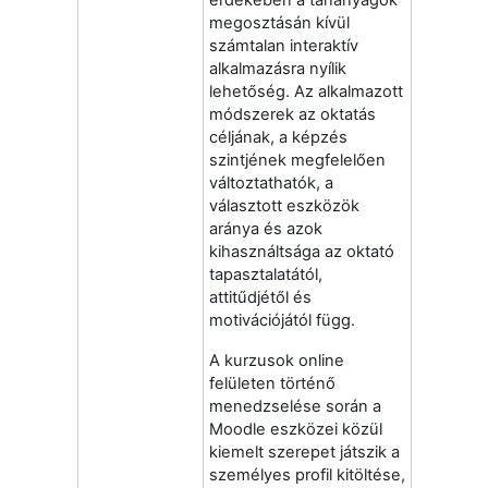
megosztásán kívül
számtalan interaktív
alkalmazásra nyílik
lehetőség. Az alkalmazott
módszerek az oktatás
céljának, a képzés
szintjének megfelelően
változtathatók, a
választott eszközök
aránya és azok
kihasználtsága az oktató
tapasztalatától,
attitűdjétől és
motivációjától függ.
A kurzusok online
felületen történő
menedzselése során a
Moodle eszközei közül
kiemelt szerepet játszik a
személyes profil kitöltése,