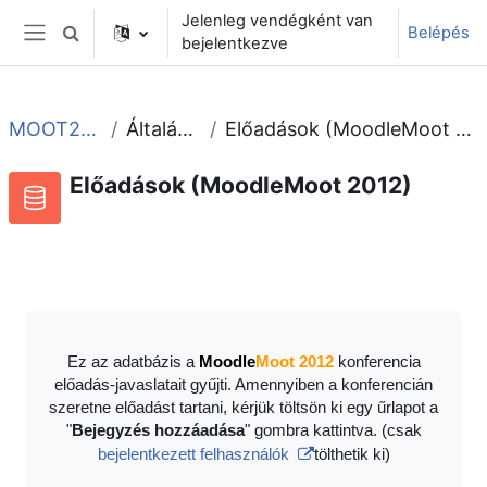
Tovább a fő tartalomhoz
Jelenleg vendégként van
Belépés
Keresési bemeneti adatok váltása
bejelentkezve
Oldalpanel
MOOT2012
Általános
Előadások (MoodleMoot 2012)
Előadások (MoodleMoot 2012)
Adatbázis
RSS-hírek ehhez a tevékenységhez
Ez az adatbázis a
Moodle
Moot 2012
konferencia
előadás-javaslatait gyűjti. Amennyiben a konferencián
szeretne előadást tartani, kérjük töltsön ki egy űrlapot a
"
Bejegyzés hozzáadása
" gombra kattintva. (csak
bejelentkezett felhasználók
tölthetik ki)