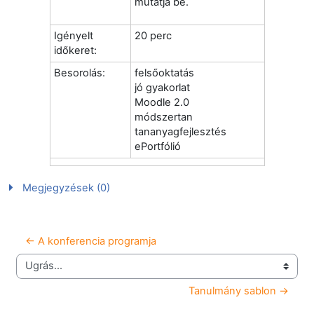
mutatja be.
Igényelt
20 perc
időkeret:
Besorolás:
felsőoktatás
jó gyakorlat
Moodle 2.0
módszertan
tananyagfejlesztés
ePortfólió
Megjegyzések (0)
← A konferencia programja
Ugrás...
Tanulmány sablon →