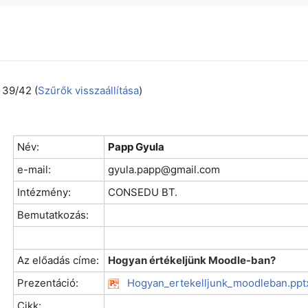
 39/42 (
Szűrők visszaállítása
)
Név:
Papp Gyula
e-mail:
gyula.papp@gmail.com
Intézmény:
CONSEDU BT.
Bemutatkozás:
Az előadás címe:
Hogyan értékeljünk Moodle-ban?
Prezentáció:
Hogyan_ertekelljunk_moodleban.ppt
Cikk: