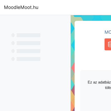
Tovább a fő tartalomhoz
MoodleMoot.hu
Kezdőoldal
Program
MoodleMoot
MO
A
Ez az adatbáz
tölt