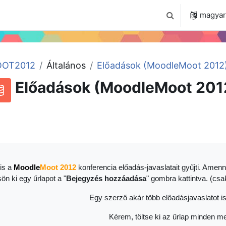
 2024
Tudástár
Regisztráció a portálon
magyar ‎
Keresési bemenet
OT2012
Általános
Előadások (MoodleMoot 2012
Előadások (MoodleMoot 201
RSS-hírek ehhez a tevékenységhez
datbázis
is a
Moodle
Moot 2012
konferencia előadás-javaslatait gyűjti. Amenn
sön ki egy űrlapot a "
Bejegyzés hozzáadása
" gombra kattintva. (cs
Egy szerző akár több előadásjavaslatot is
Kérem, töltse ki az űrlap minden me