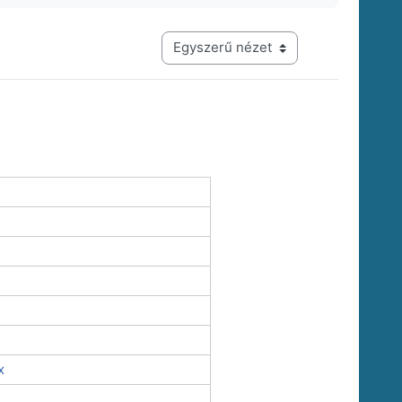
Harmadik szintű navigáció megtekintési módja
x