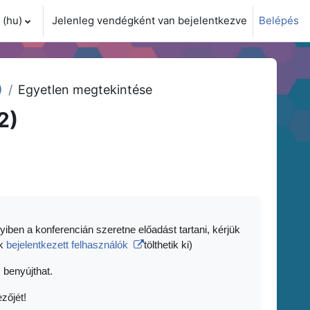
(hu)‎
Jelenleg vendégként van bejelentkezve
Belépés
i adatok váltása
)
Egyetlen megtekintése
2)
yiben a konferencián szeretne előadást tartani, kérjük
ak
bejelentkezett felhasználók
tölthetik ki)
 benyújthat.
zőjét!