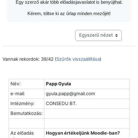
Egy szerző akár több előadásjavaslatot is benyújthat.
Kérem, töltse ki az űrlap minden mezőjét!
Harmadik szintű navigáció me
Vannak rekordok: 39/42 (
Szűrők visszaállítása
)
Név:
Papp Gyula
e-mail:
gyula.papp@gmail.com
Intézmény:
CONSEDU BT.
Bemutatkozás:
Az előadás
Hogyan értékeljünk Moodle-ban?