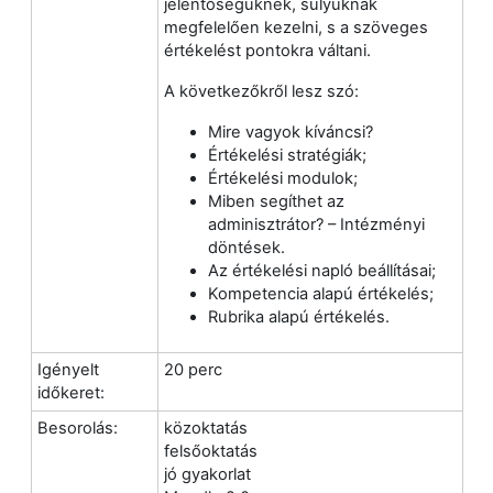
jelentőségüknek, súlyuknak
megfelelően kezelni, s a szöveges
értékelést pontokra váltani.
A következőkről lesz szó:
Mire vagyok kíváncsi?
Értékelési stratégiák;
Értékelési modulok;
Miben segíthet az
adminisztrátor? – Intézményi
döntések.
Az értékelési napló beállításai;
Kompetencia alapú értékelés;
Rubrika alapú értékelés.
Igényelt
20 perc
időkeret:
Besorolás:
közoktatás
felsőoktatás
jó gyakorlat