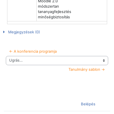
Moodle 2.0
módszertan
tananyagfejlesztés
minőségbiztosítás
Megjegyzések (0)
← A konferencia programja
Ugrás...
Tanulmány sablon →
Jelenleg vendégként van bejelentkezve (
Belépés
)