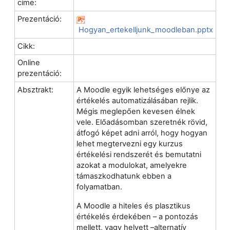
címe:
Prezentáció:
Hogyan_ertekelljunk_moodleban.pptx
Cikk:
Online
prezentáció:
Absztrakt:
A Moodle egyik lehetséges előnye az
értékelés automatizálásában rejlik.
Mégis meglepően kevesen élnek
vele. Előadásomban szeretnék rövid,
átfogó képet adni arról, hogy hogyan
lehet megtervezni egy kurzus
értékelési rendszerét és bemutatni
azokat a modulokat, amelyekre
támaszkodhatunk ebben a
folyamatban.
A Moodle a hiteles és plasztikus
értékelés érdekében – a pontozás
mellett, vagy helyett –alternatív