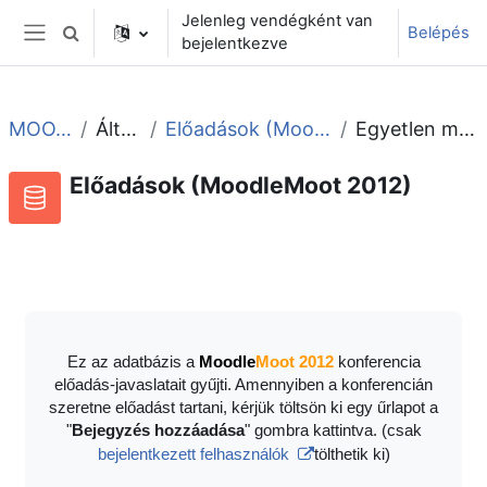
Tovább a fő tartalomhoz
Jelenleg vendégként van
Belépés
Keresési bemeneti adatok váltása
bejelentkezve
Oldalpanel
MOOT2012
Általános
Előadások (MoodleMoot 2012)
Egyetlen megtekintése
Előadások (MoodleMoot 2012)
Adatbázis
RSS-hírek ehhez a tevékenységhez
Ez az adatbázis a
Moodle
Moot 2012
konferencia
előadás-javaslatait gyűjti. Amennyiben a konferencián
szeretne előadást tartani, kérjük töltsön ki egy űrlapot a
"
Bejegyzés hozzáadása
" gombra kattintva. (csak
bejelentkezett felhasználók
tölthetik ki)