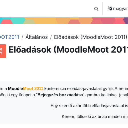
 2024
Tudástár
Regisztráció a portálon
magyar ‎
Keresési bemenet
OT2011
Általános
Előadások (MoodleMoot 2011)
Előadások (MoodleMoot 201
RSS-hírek ehhez a tevékenységhez
datbázis
is a
Moodle
Moot 2011
konferencia előadás-javaslatait gyűjti. Amenn
sön ki egy űrlapot a "
Bejegyzés hozzáadása
" gombra kattintva. (cs
Egy szerző akár több előadásjavaslatot is
Kérem, töltse ki az űrlap minden me