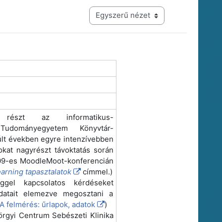
Harmadik szintű navigáció megtekintési módja
 részt az informatikus-
Tudományegyetem Könyvtár-
últ években egyre intenzívebben
kat nagyrészt távoktatás során
 2009-es MoodleMoot-konferencián
arning tapasztalatok
címmel.)
gel kapcsolatos kérdéseket
adatait elemezve megosztani a
A felmérés: űrlapok, adatok
)
rgyi Centrum Sebészeti Klinika