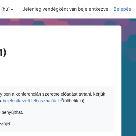
(hu)‎
Jelenleg vendégként van bejelentkezve
Belépés
i adatok váltása
1)
yiben a konferencián szeretne előadást tartani, kérjük
ak
bejelentkezett felhasználók
tölthetik ki)
 benyújthat.
zőjét!