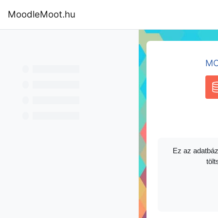
Tovább a fő tartalomhoz
MoodleMoot.hu
Kezdőoldal
Program
MoodleMoot
MO
A
Ez az adatbáz
tölt