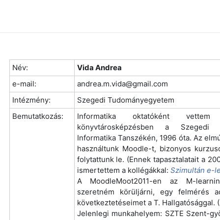
Név:
Vida Andrea
e-mail:
andrea.m.vida@gmail.com
Intézmény:
Szegedi Tudományegyetem
Bemutatkozás:
Informatika oktatóként vettem
könyvtárosképzésben a Szegedi 
Informatika Tanszékén, 1996 óta. Az elm
használtunk Moodle-t, bizonyos kurzuso
folytattunk le. (Ennek tapasztalatait a
ismertettem a kollégákkal:
Szimultán e-le
A MoodleMoot2011-en az M-learning
szeretném körüljárni, egy felmérés 
következtetéseimet a T. Hallgatósággal. (
Jelenlegi munkahelyem: SZTE Szent-gyö